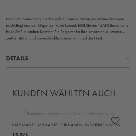
Nach der Sauna beginnt der wahre Genuss: Wenn die Wärme langsam
nachklingt und der Körper zur Ruhe kommt, hüllt Sie der KLAFS Bademantel
by MÖVE in sanften Komfort. Ein Begleiter für Ihre schönsten Auszeiten –
zeitlos, stilvoll und unvergleichlich angenehm auf der Haut.
DETAILS
KUNDEN WÄHLTEN AUCH
Produktgalerie überspringen
BADEMANTEL MIT KAPUZE FÜR DAMEN UND HERREN WEISS
B
A
110,00 €