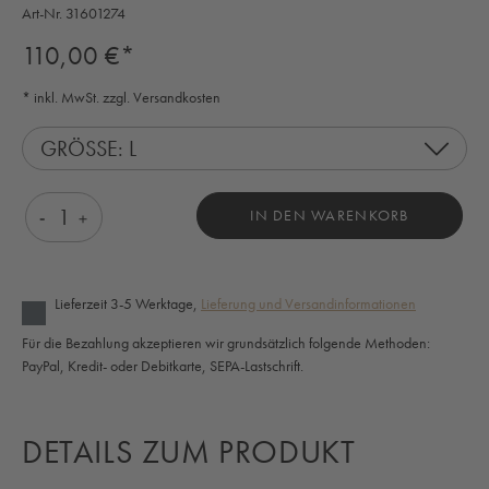
Art-Nr.
31601274
Regulärer Preis:
110,00 €*
* inkl. MwSt. zzgl. Versandkosten
GRÖSSE: L
Produkt Anzahl: Gib den gewünschten Wert ein o
IN DEN WARENKORB
Lieferzeit 3-5 Werktage,
Lieferung und Versandinformationen
Für die Bezahlung akzeptieren wir grundsätzlich folgende Methoden:
PayPal, Kredit- oder Debitkarte, SEPA-Lastschrift.
DETAILS ZUM PRODUKT