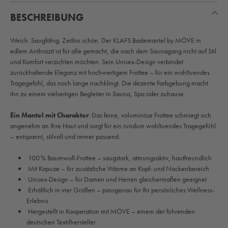
BESCHREIBUNG
Weich. Saugfähig. Zeitlos schön. Der KLAFS Bademantel by MÖVE in
edlem Anthrazit ist für alle gemacht, die nach dem Saunagang nicht auf Stil
und Komfort verzichten möchten. Sein Unisex-Design verbindet
zurückhaltende Eleganz mit hochwertigem Frottee – für ein wohltuendes
Tragegefühl, das noch lange nachklingt. Die dezente Farbgebung macht
ihn zu einem vielseitigen Begleiter in Sauna, Spa oder zuhause.
Ein Mantel mit Charakter
: Das feine, voluminöse Frottee schmiegt sich
angenehm an Ihre Haut und sorgt für ein rundum wohltuendes Tragegefühl
– entspannt, stilvoll und immer passend.
100 % Baumwoll-Frottee – saugstark, atmungsaktiv, hautfreundlich
Mit Kapuze – für zusätzliche Wärme an Kopf- und Nackenbereich
Unisex-Design – für Damen und Herren gleichermaßen geeignet
Erhältlich in vier Größen – passgenau für Ihr persönliches Wellness-
Erlebnis
Hergestellt in Kooperation mit MÖVE – einem der führenden
deutschen Textilhersteller