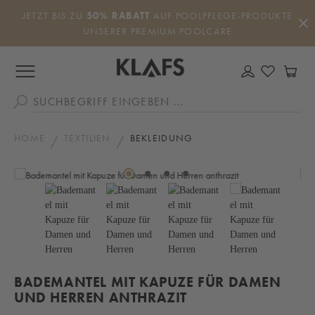
Zum Hauptinhalt springen
JETZT BIS ZU
50% RABATT
AUF POOLPFLEGE-PRODUKTE
UNSERER PREMIUM POOLCARE
DU HAS
WA
HOME
TEXTILIEN
BEKLEIDUNG
Bildergalerie überspringen
BADEMANTEL MIT KAPUZE FÜR DAMEN
UND HERREN ANTHRAZIT