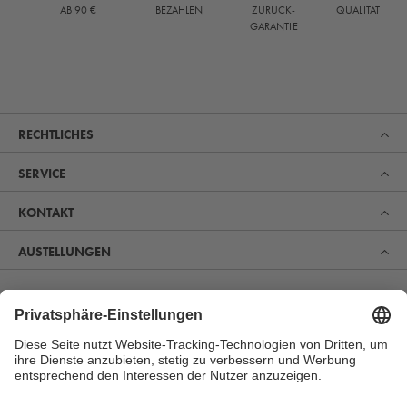
QUALITÄT
AB 90 €
BEZAHLEN
ZURÜCK-
GARANTIE
RECHTLICHES
SERVICE
KONTAKT
AUSTELLUNGEN
Erfahren Sie, was uns zum Marktführer im Bereich Sauna,
Pool und Spa gemacht hat. Und entdecken Sie, warum
sich immer mehr Menschen für unsere Produkte zur
perfekten Erholung und Gesundheitsvorsorge begeistern.
MEHR ERFAHREN