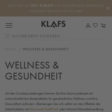
Zum Hauptinhalt springen
JETZT BIS ZU
50% RABATT
AUF POOLPFLEGE-PRODUKTE
UNSERER PREMIUM POOLCARE
DU HAS
WA
HOME
WELLNESS & GESUNDHEIT
WELLNESS &
GESUNDHEIT
Mit den Zusatzausstattungen können Sie Ihre Sauna jederzeit mit
unterschiedlichen Bestandteilen für ganzheitliches Wellness und Ihre
Gesundheit aufrüsten. Überzeugen Sie sich selbst von den Effekten der
Salzinhalation mit
Microsalt SaltProX
oder Infrarot-Wärmebehandlung