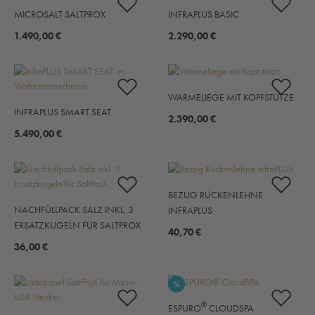
MICROSALT SALTPROX
INFRAPLUS BASIC
1.490,00 €
2.290,00 €
WÄRMELIEGE MIT KOPFSTÜTZE
INFRAPLUS SMART SEAT
2.390,00 €
5.490,00 €
BEZUG RÜCKENLEHNE
NACHFÜLLPACK SALZ INKL. 3
INFRAPLUS
ERSATZKUGELN FÜR SALTPROX
40,70 €
36,00 €
RABATT
%
®
ESPURO
CLOUDSPA