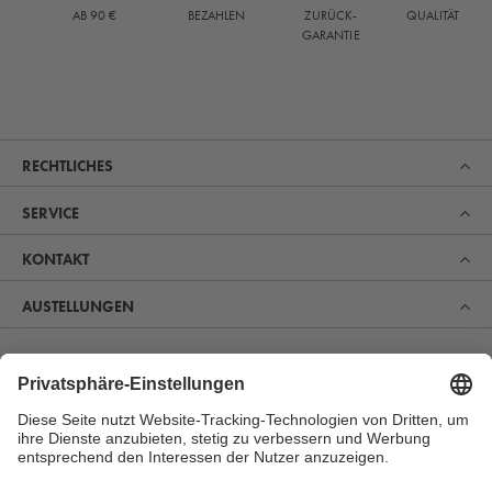
QUALITÄT
AB 90 €
BEZAHLEN
ZURÜCK-
GARANTIE
RECHTLICHES
SERVICE
KONTAKT
AUSTELLUNGEN
Erfahren Sie, was uns zum Marktführer im Bereich Sauna,
Pool und Spa gemacht hat. Und entdecken Sie, warum
sich immer mehr Menschen für unsere Produkte zur
perfekten Erholung und Gesundheitsvorsorge begeistern.
MEHR ERFAHREN