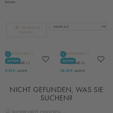
können.
PRODUKTE
FILTERN
RABATT
RABATT
%
%
AKTION
AKTION
WINTERCARE 1 L
WINTERCARE 3 L
9,25 €
24,25 €
18,50 €
48,50 €
NICHT GEFUNDEN, WAS SIE
SUCHEN?