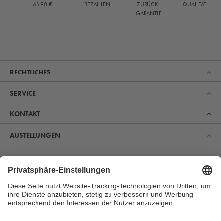
QUALITÄT
AB 90 €
BEZAHLEN
ZURÜCK-
GARANTIE
RECHTLICHES
SERVICE
KONTAKT
AUSTELLUNGEN
Erfahren Sie, was uns zum Marktführer im Bereich Sauna,
Pool und Spa gemacht hat. Und entdecken Sie, warum
sich immer mehr Menschen für unsere Produkte zur
perfekten Erholung und Gesundheitsvorsorge begeistern.
MEHR ERFAHREN