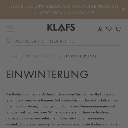
Zum Hauptinhalt springen
JETZT BIS ZU
50% RABATT
AUF POOLPFLEGE-PRODUKTE
UNSERER PREMIUM POOLCARE
DU HAS
WA
HOME
POOLZUBEHÖR
EINWINTERUNG
EINWINTERUNG
Die Badesaison neigt sich dem Ende zu oder Sie möchten Ihr Hallenbad
guten Gewissens eine längere Zeit unbeaufsichtigt lassen? Schützen Sie
Ihren Pool vor Algen, Trübungen und ähnlichen Verunreinigungen und
Schäden mit hochwertigen Winterkonservierern. Diese verhindern z.B.
Härteausfällungen und erleichtern Ihnen die Frühjahrsreinigung
wesentlich, so dass Sie möglichst einfach wieder in die Badesaison starten