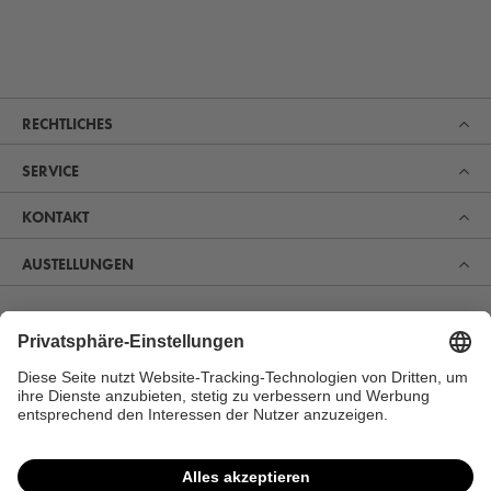
RECHTLICHES
SERVICE
KONTAKT
AUSTELLUNGEN
Erfahren Sie, was uns zum Marktführer im Bereich Sauna,
Pool und Spa gemacht hat. Und entdecken Sie, warum
sich immer mehr Menschen für unsere Produkte zur
perfekten Erholung und Gesundheitsvorsorge begeistern.
MEHR ERFAHREN
VERTRAG WIDERRUFEN