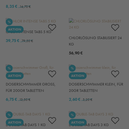
8,35 €
16,70 €
RABATT
%
AKTION
CHLOR INTENSE TABS 5 KG
CHLORLÖSUNG STABILISIERT 24
39,75 €
79,50 €
KG
56,90 €
RABATT
RABATT
%
%
AKTION
AKTION
DOSIERSCHWIMMER GROSS, F
DOSIERSCHWIMMER KLEIN, FÜR
ÜR 200GR TABLETTEN
20GR TABLETTEN
6,75 €
2,60 €
13,50 €
5,20 €
RABATT
RABATT
%
%
AKTION
AKTION
DOUBLE-TAB DAYS 1 KG
DOUBLE-TAB DAYS 3 KG