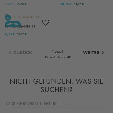
7,75 €
19,75 €
15,50 €
39,50 €
RABATT
%
AKTION
FETT-EX CLEANER 1 L
6,75 €
13,50 €
ZURÜCK
1 von 3
WEITER
15 Produkte von 40
NICHT GEFUNDEN, WAS SIE
SUCHEN?