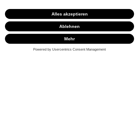
RECHTLICHES
SERVICE
KONTAKT
AUSTELLUNGEN
Erfahren Sie, was uns zum Marktführer im Bereich Sauna,
Pool und Spa gemacht hat. Und entdecken Sie, warum
sich immer mehr Menschen für unsere Produkte zur
perfekten Erholung und Gesundheitsvorsorge begeistern.
MEHR ERFAHREN
VERTRAG WIDERRUFEN