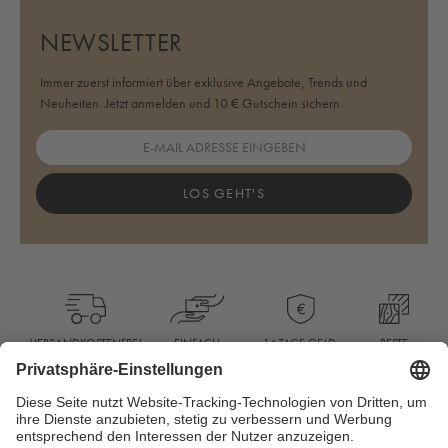
NEWSLETTER
Immer zuerst informiert über exklusive Angebote, Trends und
Neuheiten. Jetzt anmelden und 10 € Gutschein sichern.
LOS GEHT'S
BESTE
VERSANDKOSTENFREI
EINFACH
14 TAGE GELD-
QUALITÄT
AB 90 €
BEZAHLEN
ZURÜCK-
GARANTIE