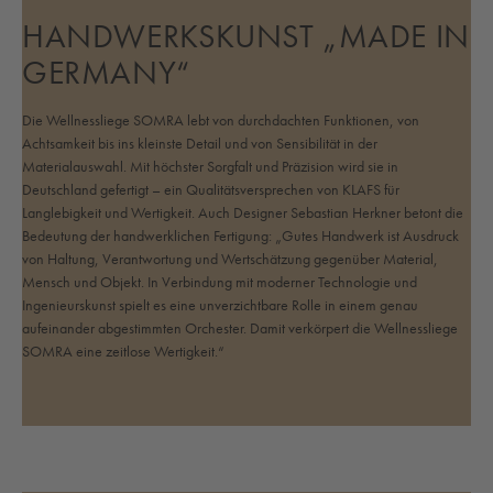
und einem hohen Designanspruch.
HANDWERKSKUNST „MADE IN
GERMANY“
Die Wellnessliege SOMRA lebt von durchdachten Funktionen, von
Achtsamkeit bis ins kleinste Detail und von Sensibilität in der
Materialauswahl. Mit höchster Sorgfalt und Präzision wird sie in
Deutschland gefertigt – ein Qualitätsversprechen von KLAFS für
Langlebigkeit und Wertigkeit. Auch Designer Sebastian Herkner betont die
Bedeutung der handwerklichen Fertigung: „Gutes Handwerk ist Ausdruck
von Haltung, Verantwortung und Wertschätzung gegenüber Material,
Mensch und Objekt. In Verbindung mit moderner Technologie und
Ingenieurskunst spielt es eine unverzichtbare Rolle in einem genau
aufeinander abgestimmten Orchester. Damit verkörpert die Wellnessliege
SOMRA eine zeitlose Wertigkeit.“