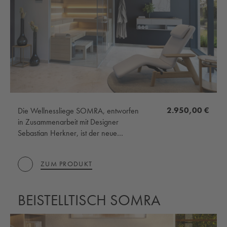
2.950,00 €
Die Wellnessliege SOMRA, entworfen
in Zusammenarbeit mit Designer
Sebastian Herkner, ist der neue
Ruhepol für Komfort, Geborgenheit und
Wohlbefinden. Dieses exklusive Spa-
ZUM PRODUKT
Möbel erfüllt höchste Ansprüche und
vereint Haptik, Ästhetik und Funktion in
vollendeter Harmonie. Edle Materialien
BEISTELLTISCH SOMRA
mit händeschmeichelnder Oberfläche
und weich fließenden Formen von
zeitloser Eleganz vermitteln eine zen-