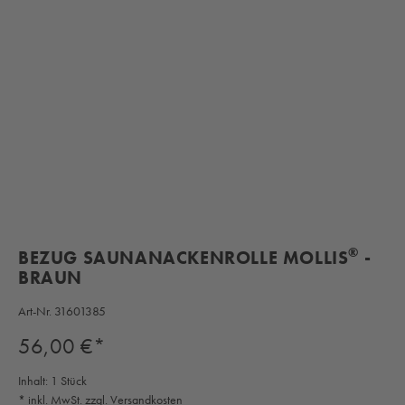
®
BEZUG SAUNANACKENROLLE MOLLIS
-
BRAUN
Art-Nr.
31601385
Regulärer Preis:
56,00 €*
Inhalt:
1 Stück
* inkl. MwSt. zzgl. Versandkosten