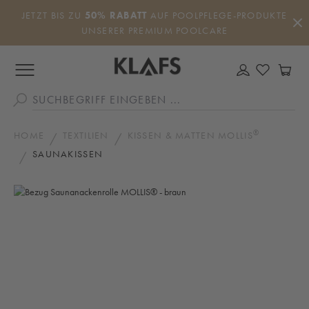
Zum Hauptinhalt springen
JETZT BIS ZU
50% RABATT
AUF POOLPFLEGE-PRODUKTE
UNSERER PREMIUM POOLCARE
DU HAS
WA
®
HOME
TEXTILIEN
KISSEN & MATTEN MOLLIS
SAUNAKISSEN
Bildergalerie überspringen