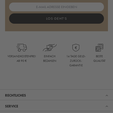
LOS GEHT'S
BESTE
VERSANDKOSTENFREI
EINFACH
14 TAGE GELD-
QUALITÄT
AB 90 €
BEZAHLEN
ZURÜCK-
GARANTIE
RECHTLICHES
SERVICE