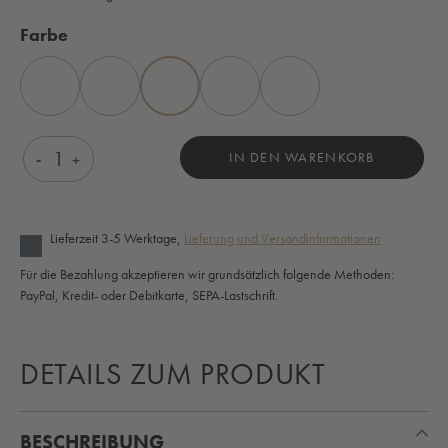
auswählen
Farbe
ANTHRAZIT
BLAU
BRAUN
ELFENBEIN
GRÜN
Produkt Anzahl: Gib den gewünschten Wert ein o
IN DEN WARENKORB
Lieferzeit 3-5 Werktage,
Lieferung und Versandinformationen
Für die Bezahlung akzeptieren wir grundsätzlich folgende Methoden:
PayPal, Kredit- oder Debitkarte, SEPA-Lastschrift.
DETAILS ZUM PRODUKT
BESCHREIBUNG