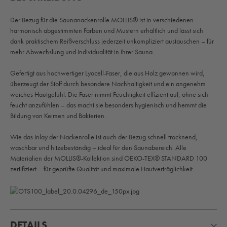
Der Bezug für die Saunanackenrolle MOLLIS® ist in verschiedenen
harmonisch abgestimmten Farben und Mustern erhältlich und lässt sich
dank praktischem Reißverschluss jederzeit unkompliziert austauschen – für
mehr Abwechslung und Individualität in Ihrer Sauna.
Gefertigt aus hochwertiger Lyocell-Faser, die aus Holz gewonnen wird,
überzeugt der Stoff durch besondere Nachhaltigkeit und ein angenehm
weiches Hautgefühl. Die Faser nimmt Feuchtigkeit effizient auf, ohne sich
feucht anzufühlen – das macht sie besonders hygienisch und hemmt die
Bildung von Keimen und Bakterien.
Wie das Inlay der Nackenrolle ist auch der Bezug schnell trocknend,
waschbar und hitzebeständig – ideal für den Saunabereich. Alle
Materialien der MOLLIS®-Kollektion sind OEKO-TEX® STANDARD 100
zertifiziert – für geprüfte Qualität und maximale Hautverträglichkeit.
DETAILS