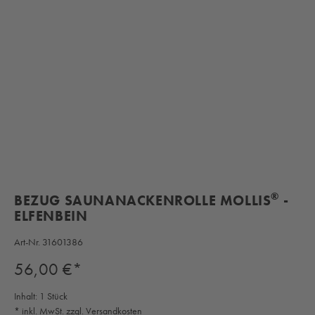
®
BEZUG SAUNANACKENROLLE MOLLIS
-
ELFENBEIN
Art-Nr.
31601386
Regulärer Preis:
56,00 €*
Inhalt:
1 Stück
* inkl. MwSt. zzgl. Versandkosten