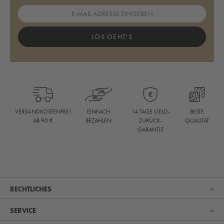
LOS GEHT'S
BESTE
VERSANDKOSTENFREI
EINFACH
14 TAGE GELD-
QUALITÄT
AB 90 €
BEZAHLEN
ZURÜCK-
GARANTIE
RECHTLICHES
SERVICE