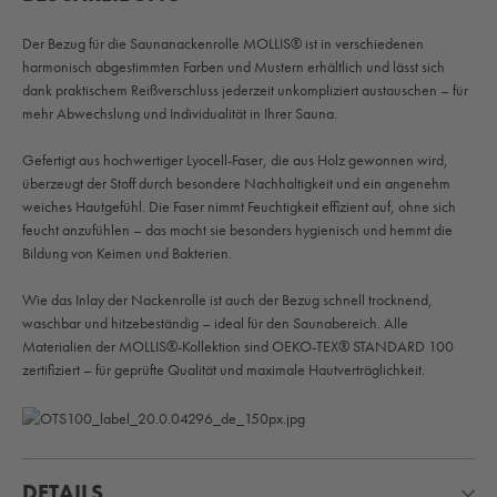
Der Bezug für die Saunanackenrolle MOLLIS® ist in verschiedenen
harmonisch abgestimmten Farben und Mustern erhältlich und lässt sich
dank praktischem Reißverschluss jederzeit unkompliziert austauschen – für
mehr Abwechslung und Individualität in Ihrer Sauna.
Gefertigt aus hochwertiger Lyocell-Faser, die aus Holz gewonnen wird,
überzeugt der Stoff durch besondere Nachhaltigkeit und ein angenehm
weiches Hautgefühl. Die Faser nimmt Feuchtigkeit effizient auf, ohne sich
feucht anzufühlen – das macht sie besonders hygienisch und hemmt die
Bildung von Keimen und Bakterien.
Wie das Inlay der Nackenrolle ist auch der Bezug schnell trocknend,
waschbar und hitzebeständig – ideal für den Saunabereich. Alle
Materialien der MOLLIS®-Kollektion sind OEKO-TEX® STANDARD 100
zertifiziert – für geprüfte Qualität und maximale Hautverträglichkeit.
DETAILS