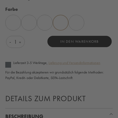
auswählen
Farbe
ANTHRAZIT
BLAU
BRAUN
ELFENBEIN
GRÜN
Produkt Anzahl: Gib den gewünschten Wert ein o
IN DEN WARENKORB
Lieferzeit 3-5 Werktage,
Lieferung und Versandinformationen
Für die Bezahlung akzeptieren wir grundsätzlich folgende Methoden:
PayPal, Kredit- oder Debitkarte, SEPA-Lastschrift.
DETAILS ZUM PRODUKT
BESCHREIBUNG