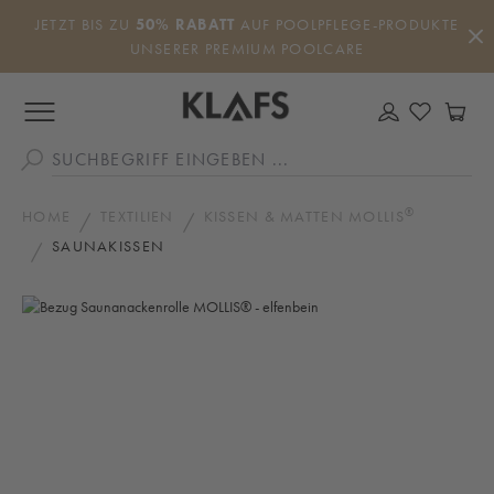
Zum Hauptinhalt springen
JETZT BIS ZU
50% RABATT
AUF POOLPFLEGE-PRODUKTE
UNSERER PREMIUM POOLCARE
DU HAS
WA
®
HOME
TEXTILIEN
KISSEN & MATTEN MOLLIS
SAUNAKISSEN
Bildergalerie überspringen