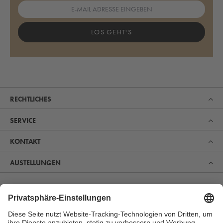
LOS GEHT'S
RECHTLICHES
SERVICE
KONTAKT
AUSTELLUNGEN
Erfahren Sie, was uns zum Marktführer im Bereich Sauna,
Pool und Spa gemacht hat. Und entdecken Sie, warum
sich immer mehr Menschen für unsere Produkte zur
perfekten Erholung und Gesundheitsvorsorge begeistern.