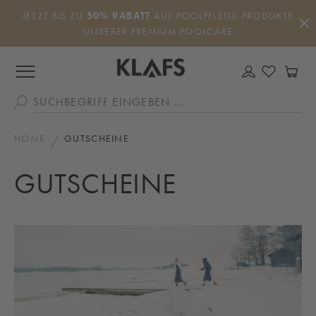
Zum Hauptinhalt springen
JETZT BIS ZU
50% RABATT
AUF POOLPFLEGE-PRODUKTE
UNSERER PREMIUM POOLCARE
DU HAS
WA
HOME
GUTSCHEINE
GUTSCHEINE