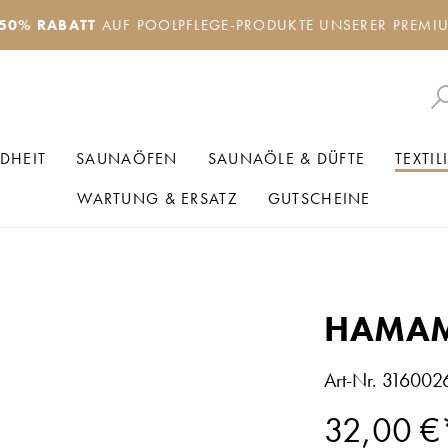
50% RABATT
AUF POOLPFLEGE-PRODUKTE UNSERER PREMI
DHEIT
SAUNAÖFEN
SAUNAÖLE & DÜFTE
TEXTIL
WARTUNG & ERSATZ
GUTSCHEINE
HAMAM
Art-Nr.
316002
Regulärer Preis:
32,00 €