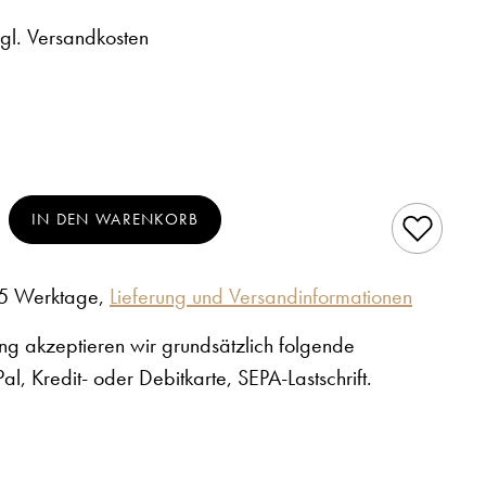
zgl. Versandkosten
en
hl: Gib den gewünschten Wert ein oder benutze
IN DEN WARENKORB
3-5 Werktage,
Lieferung und Versandinformationen
ng akzeptieren wir grundsätzlich folgende
l, Kredit- oder Debitkarte, SEPA-Lastschrift.