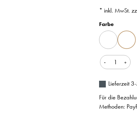
* inkl. MwSt. z
auswähl
Farbe
BORDEAUX
MARINE
Produkt Anza
Lieferzeit 
Für die Bezahlu
Methoden: PayPa