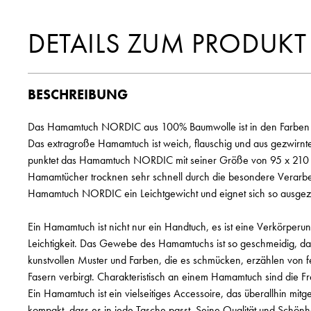
DETAILS ZUM PRODUKT
BESCHREIBUNG
Das Hamamtuch NORDIC aus 100% Baumwolle ist in den Farben b
Das extragroße Hamamtuch ist weich, flauschig und aus gezwirnt
punktet das Hamamtuch NORDIC mit seiner Größe von 95 x 210
Hamamtücher trocknen sehr schnell durch die besondere Verarbei
Hamamtuch NORDIC ein Leichtgewicht und eignet sich so ausgezeic
Ein Hamamtuch ist nicht nur ein Handtuch, es ist eine Verkörperun
Leichtigkeit. Das Gewebe des Hamamtuchs ist so geschmeidig, dass
kunstvollen Muster und Farben, die es schmücken, erzählen von f
Fasern verbirgt. Charakteristisch an einem Hamamtuch sind die Fra
Ein Hamamtuch ist ein vielseitiges Accessoire, das überallhin mit
kompakt, dass es in jede Tasche passt. Seine Qualität und Schönh