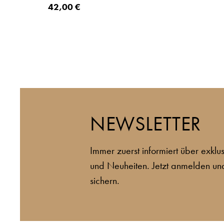
42,00 €
NEWSLETTER
Immer zuerst informiert über exkl
und Neuheiten. Jetzt anmelden un
sichern.