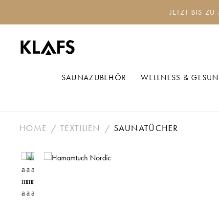
 Hauptinhalt springen
Zur Suche springen
Zur Hauptnavigation springen
JETZT BIS ZU
SAUNAZUBEHÖR
WELLNESS & GESUN
HOME
TEXTILIEN
SAUNATÜCHER
Bildergalerie überspringen