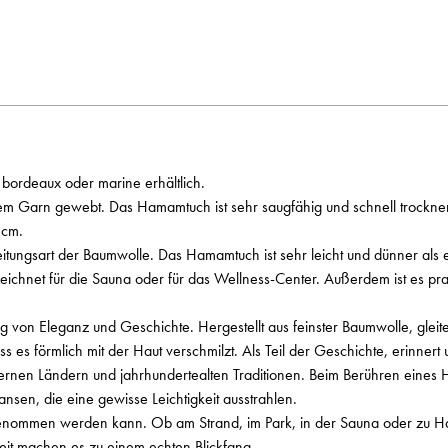
ordeaux oder marine erhältlich.
em Garn gewebt. Das Hamamtuch ist sehr saugfähig und schnell trocknen
 cm.
tungsart der Baumwolle. Das Hamamtuch ist sehr leicht und dünner als 
hnet für die Sauna oder für das Wellness-Center. Außerdem ist es prakt
g von Eleganz und Geschichte. Hergestellt aus feinster Baumwolle, gleite
 es förmlich mit der Haut verschmilzt. Als Teil der Geschichte, erinner
ernen Ländern und jahrhundertealten Traditionen. Beim Berühren eines 
nsen, die eine gewisse Leichtigkeit ausstrahlen.
genommen werden kann. Ob am Strand, im Park, in der Sauna oder zu Hause 
eit machen es zu einem echten Blickfang.