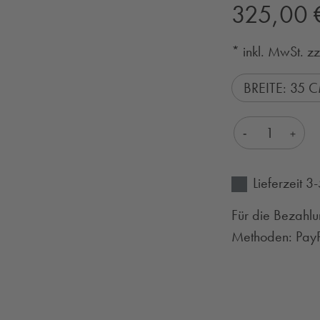
Regulärer Preis:
325,00 
* inkl. MwSt. z
BREITE: 35 
Produkt Anza
Lieferzeit 
Für die Bezahlu
Methoden: PayPa