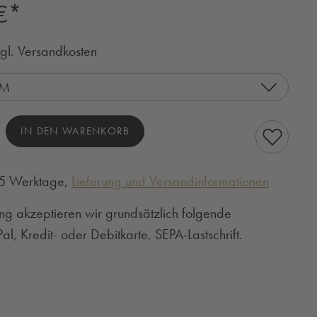
€*
zgl. Versandkosten
CM
hl: Gib den gewünschten Wert ein oder benutze
IN DEN WARENKORB
3-5 Werktage,
Lieferung und Versandinformationen
ng akzeptieren wir grundsätzlich folgende
l, Kredit- oder Debitkarte, SEPA-Lastschrift.