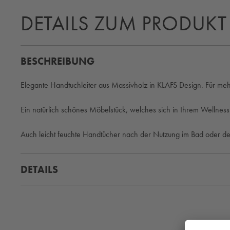
DETAILS ZUM PRODUKT
BESCHREIBUNG
Elegante Handtuchleiter aus Massivholz in KLAFS Design. Für meh
Ein natürlich schönes Möbelstück, welches sich in Ihrem Wellness
Auch leicht feuchte Handtücher nach der Nutzung im Bad oder d
DETAILS