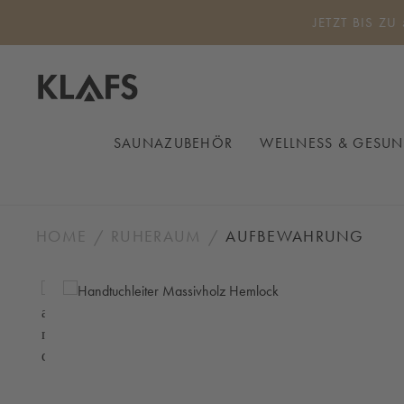
 Hauptinhalt springen
Zur Suche springen
Zur Hauptnavigation springen
JETZT BIS ZU
SAUNAZUBEHÖR
WELLNESS & GESUN
HOME
RUHERAUM
AUFBEWAHRUNG
Bildergalerie überspringen