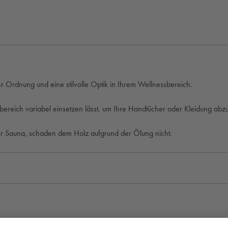
r Ordnung und eine stilvolle Optik in Ihrem Wellnessbereich.
bereich variabel einsetzen lässt, um Ihre Handtücher oder Kleidung abz
er Sauna, schaden dem Holz aufgrund der Ölung nicht.