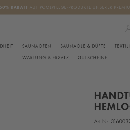
50% RABATT
AUF POOLPFLEGE-PRODUKTE UNSERER PREMI
DHEIT
SAUNAÖFEN
SAUNAÖLE & DÜFTE
TEXTIL
WARTUNG & ERSATZ
GUTSCHEINE
HANDT
HEMLO
Art-Nr.
316003