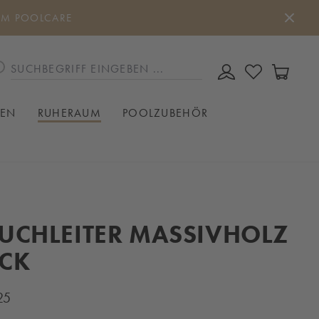
UM POOLCARE
DU HAST 0
WAREN
IEN
RUHERAUM
POOLZUBEHÖR
UCHLEITER MASSIVHOLZ
CK
25