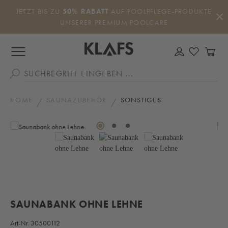
Zum Hauptinhalt springen
JETZT BIS ZU
50% RABATT
AUF POOLPFLEGE-PRODUKTE
UNSERER PREMIUM POOLCARE
DU HAS
WA
HOME
SAUNAZUBEHÖR
SONSTIGES
Bildergalerie überspringen
SAUNABANK OHNE LEHNE
Art-Nr.
30500112