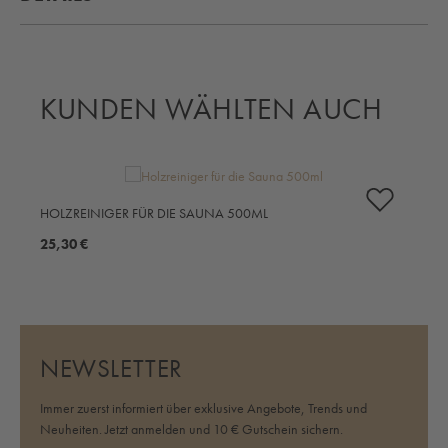
KUNDEN WÄHLTEN AUCH
Produktgalerie überspringen
S
HOLZREINIGER FÜR DIE SAUNA 500ML
6
25,30 €
NEWSLETTER
Immer zuerst informiert über exklusive Angebote, Trends und
Neuheiten. Jetzt anmelden und 10 € Gutschein sichern.