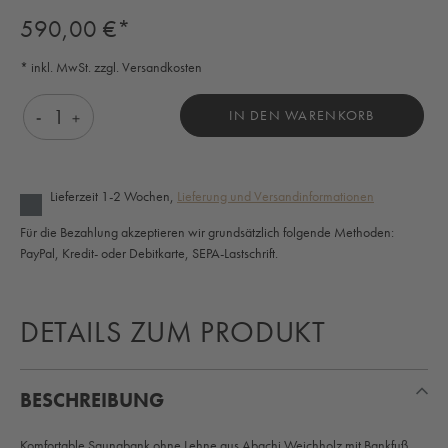
Regulärer Preis:
590,00 €*
* inkl. MwSt. zzgl. Versandkosten
Produkt Anzahl: Gib den gewünschten Wert ein o
IN DEN WARENKORB
Lieferzeit 1-2 Wochen,
Lieferung und Versandinformationen
Für die Bezahlung akzeptieren wir grundsätzlich folgende Methoden:
PayPal, Kredit- oder Debitkarte, SEPA-Lastschrift.
DETAILS ZUM PRODUKT
BESCHREIBUNG
Komfortable Saunabank ohne Lehne aus Abachi Weichholz mit Bankfuß