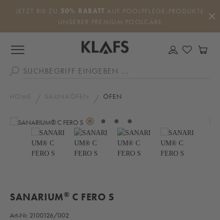
Zum Hauptinhalt springen
JETZT BIS ZU
50% RABATT
AUF POOLPFLEGE-PRODUKTE
UNSERER PREMIUM POOLCARE
DU HAS
WA
HOME
SAUNAÖFEN
ÖFEN
Bildergalerie überspringen
®
SANARIUM
C FERO S
Art-Nr.
2100126/002