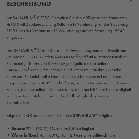
BESCHREIBUNG
®
Mit SANARIUM
C FERO S erhalten Sie den VDE-geprüften Saunaofen
FERO S mit Zusatzausstattung Softclima in Verbindung mit der Steuerung
21033 (bei der Variante mit 12 kW-Leistung wird die Steuerung 18040
eingesetzt).
®
Das SANARIUM
C Fero S ist nun die Erweiterung zum herkömmlichen
®
Saunaofen FERO S. Mit dem SANARIUM
sind fünf Klimazonen in Ihrer
Sauna möglich. Das von KLAFS ausgeklügelte und patentierte
®
SANARIUM
kann Luftfeuchtigkeit und Temperatur an Ihre Wünsche
anpassen. Bedeutet, sollte Ihnen die klassische Sauna mit den hohen
Temperaturen bis zu 100°C zu heiß sein, können Sie vier weitere Formen
wählen, die über mildere Temperaturen, aber auch höhere Luftfeuchtigkeit
verfügen. So entstehen neue, individuelle Möglichkeiten des
Saunabadens.
®
Folgende fünf Klimazonen sind mit dem
SANARIUM
möglich:
• Sauna:
70 – 100°C, 3% relative Luftfeuchtigkeit
• Warmluftbad:
45 – 60°C, 10 – 20% relative Luftfeuchtigkeit