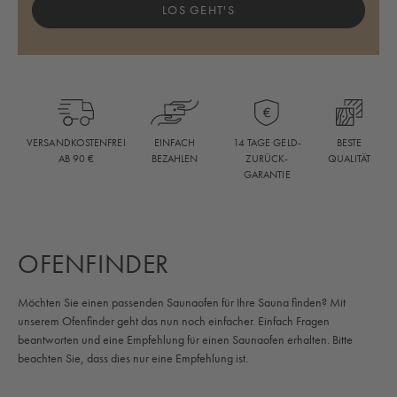
LOS GEHT'S
BESTE
VERSANDKOSTENFREI
EINFACH
14 TAGE GELD-
QUALITÄT
AB 90 €
BEZAHLEN
ZURÜCK-
GARANTIE
OFENFINDER
Möchten Sie einen passenden Saunaofen für Ihre Sauna finden? Mit
unserem Ofenfinder geht das nun noch einfacher. Einfach Fragen
beantworten und eine Empfehlung für einen Saunaofen erhalten. Bitte
beachten Sie, dass dies nur eine Empfehlung ist.