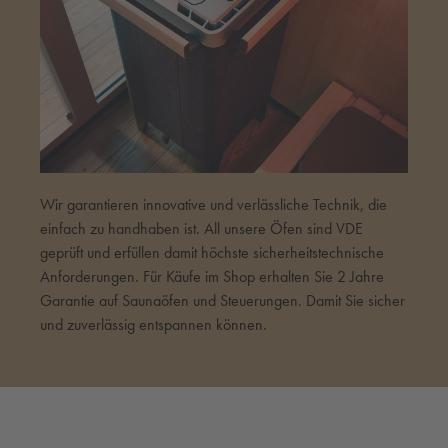
Wir garantieren innovative und verlässliche Technik, die
einfach zu handhaben ist. All unsere Öfen sind VDE
geprüft und erfüllen damit höchste sicherheitstechnische
Anforderungen. Für Käufe im Shop erhalten Sie 2 Jahre
Garantie auf Saunaöfen und Steuerungen. Damit Sie sicher
und zuverlässig entspannen können.