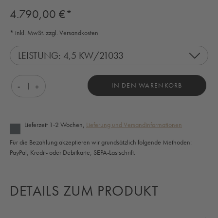
Regulärer Preis:
4.790,00 €*
* inkl. MwSt. zzgl. Versandkosten
LEISTUNG: 4,5 KW/21033
Produkt Anzahl: Gib den gewünschten Wert ein o
IN DEN WARENKORB
Lieferzeit 1-2 Wochen,
Lieferung und Versandinformationen
Für die Bezahlung akzeptieren wir grundsätzlich folgende Methoden:
PayPal, Kredit- oder Debitkarte, SEPA-Lastschrift.
DETAILS ZUM PRODUKT