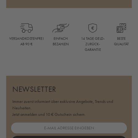
BESTE
VERSANDKOSTENFREI
EINFACH
14 TAGE GELD-
QUALITÄT
AB 90 €
BEZAHLEN
ZURÜCK-
GARANTIE
NEWSLETTER
Immer zuerst informiert über exklusive Angebote, Trends und
Neuheiten.
Jetzt anmelden und 10 € Gutschein sichern.