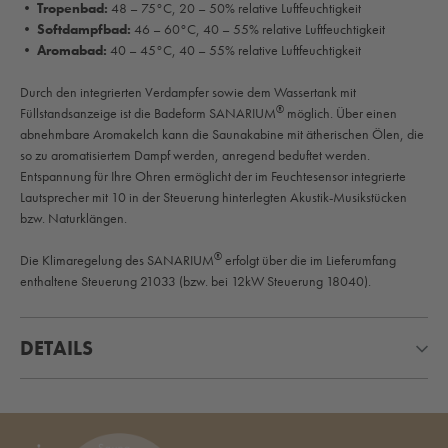
• Tropenbad:
48 – 75°C, 20 – 50% relative Luftfeuchtigkeit
• Softdampfbad:
46 – 60°C, 40 – 55% relative Luftfeuchtigkeit
• Aromabad:
40 – 45°C, 40 – 55% relative Luftfeuchtigkeit
Durch den integrierten Verdampfer sowie dem Wassertank mit
®
Füllstandsanzeige ist die Badeform SANARIUM
möglich. Über einen
abnehmbare Aromakelch kann die Saunakabine mit ätherischen Ölen, die
so zu aromatisiertem Dampf werden, anregend beduftet werden.
Entspannung für Ihre Ohren ermöglicht der im Feuchtesensor integrierte
Lautsprecher mit 10 in der Steuerung hinterlegten Akustik-Musikstücken
bzw. Naturklängen.
®
Die Klimaregelung des SANARIUM
erfolgt über die im Lieferumfang
enthaltene Steuerung 21033 (bzw. bei 12kW Steuerung 18040).
DETAILS