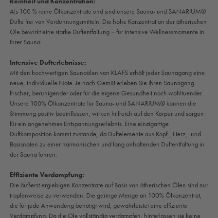
Reinheit und Konzentration:
Als 100 % reine Ölkonzentrate und sind unsere Sauna- und SANARIUM®
Düfte frei von Verdünnungsmitteln. Die hohe Konzentration der ätherischen
Öle bewirkt eine starke Duftentfaltung – für intensive Wellnessmomente in
Ihrer Sauna.
Intensive Dufterlebnisse:
Mit den hochwertigen Saunaölen von KLAFS erhält jeder Saunagang eine
neue, individuelle Note. Je nach Gemüt erleben Sie Ihren Saunagang
frischer, beruhigender oder für die eigene Gesundheit noch wohltuender.
Unsere 100% Ölkonzentrate für Sauna- und SANARIUM® können die
Stimmung positiv beeinflussen, wirken hilfreich auf den Körper und sorgen
für ein angenehmes Entspannungserlebnis. Eine einzigartige
Duftkomposition kommt zustande, da Duftelemente aus Kopf-, Herz,- und
Basisnoten zu einer harmonischen und lang anhaltenden Duftentfaltung in
der Sauna führen.
Effiziente Verdampfung:
Die äußerst ergiebigen Konzentrate auf Basis von ätherischen Ölen sind nur
tropfenweise zu verwenden. Die geringe Menge an 100% Ölkonzentrat,
die für jede Anwendung benötigt wird, gewährleistet eine effiziente
Verdampfung. Da die Öle vollständig verdampfen, hinterlassen sie keine