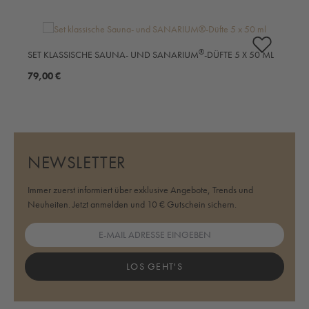
Produktgalerie überspringen
S
®
SET KLASSISCHE SAUNA- UND SANARIUM
-DÜFTE 5 X 50 ML
M
79,00 €
5
NEWSLETTER
Immer zuerst informiert über exklusive Angebote, Trends und
Neuheiten. Jetzt anmelden und 10 € Gutschein sichern.
LOS GEHT'S