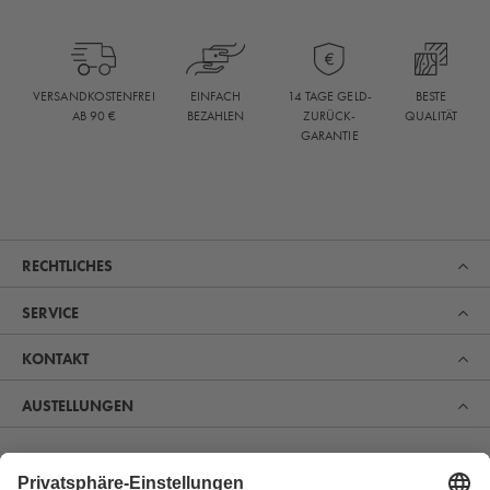
BESTE
VERSANDKOSTENFREI
EINFACH
14 TAGE GELD-
QUALITÄT
AB 90 €
BEZAHLEN
ZURÜCK-
GARANTIE
RECHTLICHES
SERVICE
KONTAKT
AUSTELLUNGEN
Erfahren Sie, was uns zum Marktführer im Bereich Sauna,