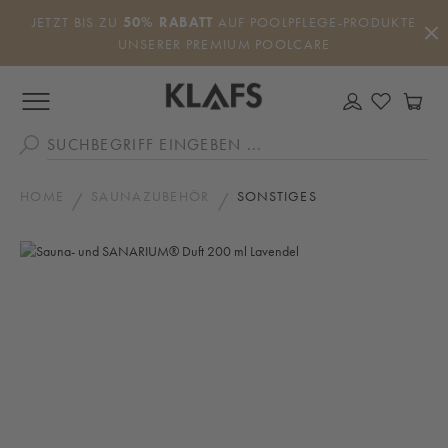
Zum Hauptinhalt springen
JETZT BIS ZU
50% RABATT
AUF POOLPFLEGE-PRODUKTE
UNSERER PREMIUM POOLCARE
DU HAS
WA
HOME
SAUNAZUBEHÖR
SONSTIGES
Bildergalerie überspringen