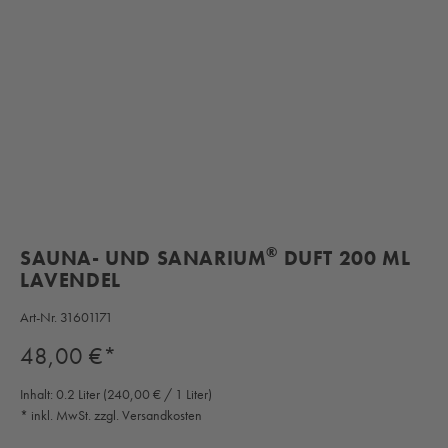
®
SAUNA- UND SANARIUM
DUFT 200 ML
LAVENDEL
Art-Nr.
31601171
Regulärer Preis:
48,00 €*
Inhalt:
0.2 Liter
(240,00 € / 1 Liter)
* inkl. MwSt. zzgl. Versandkosten