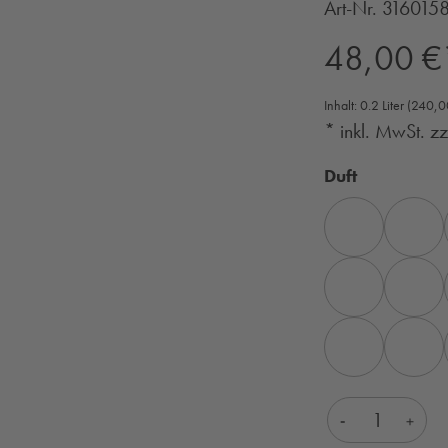
Art-Nr.
316015
Regulärer Preis:
48,00 €
Inhalt:
0.2 Liter
(240,00
* inkl. MwSt. z
auswähle
Duft
EISMINZE
EUKALYP
BERGKIEFER
BERGKRÄ
RELAX
ROSMAR
Produkt Anza