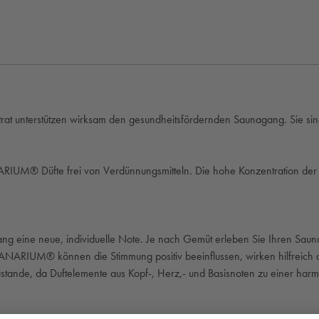
unterstützen wirksam den gesundheitsfördernden Saunagang. Sie sind i
UM® Düfte frei von Verdünnungsmitteln. Die hohe Konzentration der äth
g eine neue, individuelle Note. Je nach Gemüt erleben Sie Ihren Sauna
NARIUM® können die Stimmung positiv beeinflussen, wirken hilfreich 
ustande, da Duftelemente aus Kopf-, Herz,- und Basisnoten zu einer har