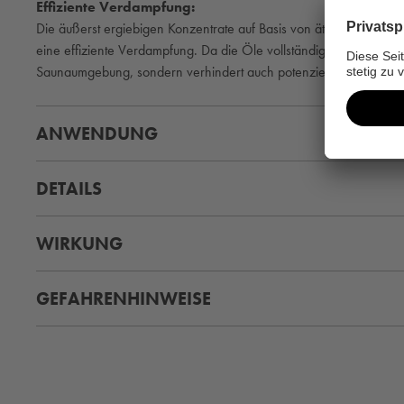
Effiziente Verdampfung:
Die äußerst ergiebigen Konzentrate auf Basis von ätherischen Ö
eine effiziente Verdampfung. Da die Öle vollständig verdampfen, 
Saunaumgebung, sondern verhindert auch potenzielle Reizungen 
ANWENDUNG
DETAILS
WIRKUNG
GEFAHRENHINWEISE