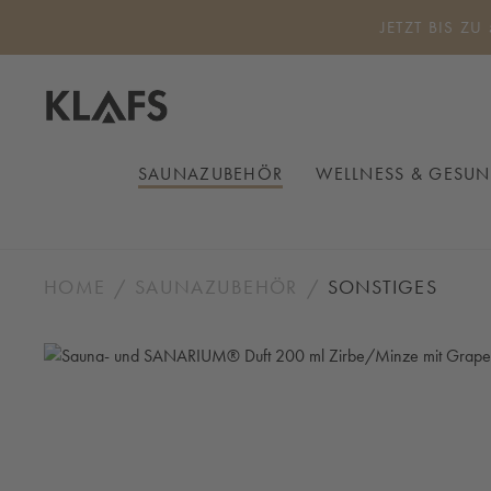
 Hauptinhalt springen
Zur Suche springen
Zur Hauptnavigation springen
JETZT BIS ZU
SAUNAZUBEHÖR
WELLNESS & GESUN
HOME
SAUNAZUBEHÖR
SONSTIGES
Bildergalerie überspringen