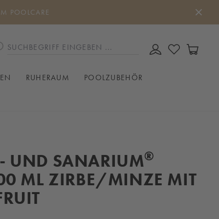
UM POOLCARE
DU HAST 0
WAREN
IEN
RUHERAUM
POOLZUBEHÖR
®
- UND SANARIUM
00 ML ZIRBE/MINZE MIT
RUIT