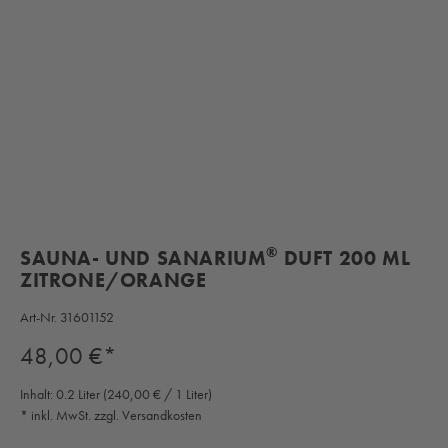
®
SAUNA- UND SANARIUM
DUFT 200 ML
ZITRONE/ORANGE
Art-Nr.
31601152
Regulärer Preis:
48,00 €*
Inhalt:
0.2 Liter
(240,00 € / 1 Liter)
* inkl. MwSt. zzgl. Versandkosten