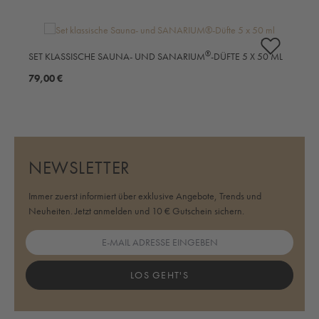
Produktgalerie überspringen
S
®
SET KLASSISCHE SAUNA- UND SANARIUM
-DÜFTE 5 X 50 ML
M
79,00 €
5
NEWSLETTER
Immer zuerst informiert über exklusive Angebote, Trends und
Neuheiten. Jetzt anmelden und 10 € Gutschein sichern.
LOS GEHT'S