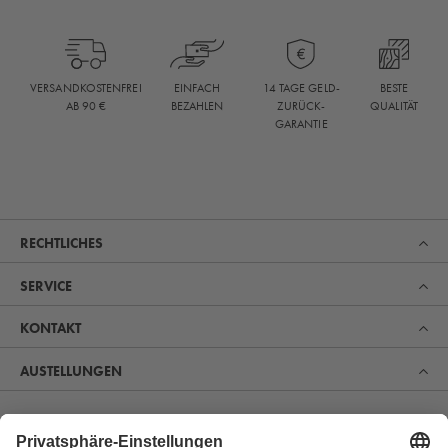
BESTE
VERSANDKOSTENFREI
EINFACH
14 TAGE GELD-
QUALITÄT
AB 90 €
BEZAHLEN
ZURÜCK-
GARANTIE
RECHTLICHES
SERVICE
KONTAKT
AUSTELLUNGEN
Erfahren Sie, was uns zum Marktführer im Bereich Sauna,