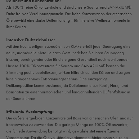
Reinheit und Konzentration:
Als 100 % reine Ölkonzentrate und sind unsere Sauna- und SANARIUM®
Düfte frei von Verdünnungsmitteln. Die hohe Konzentration der ätherischen
Öle bewirkt eine starke Duftentfaltung – für intensive Wellnessmomente in
Ihrer Sauna.
Intensive Dufterlebnisse:
Mit den hochwertigen Saunaölen von KLAFS erhält jeder Saunagang eine
neue, individuelle Note. Je nach Gemüt erleben Sie Ihren Saunagang
frischer, beruhigender oder für die eigene Gesundheit noch wohltuender.
Unsere 100% Ölkonzentrate für Sauna- und SANARIUM® können die
Stimmung positiv beeinflussen, wirken hilfreich auf den Körper und sorgen
für ein angenehmes Entspannungserlebnis. Eine einzigartige
Duftkomposition kommt zustande, da Duftelemente aus Kopf-, Herz,- und
Basisnoten zu einer harmonischen und lang anhaltenden Duftentfaltung in
der Sauna führen.
Effiziente Verdampfung:
Die äußerst ergiebigen Konzentrate auf Basis von ätherischen Ölen sind nur
tropfenweise zu verwenden. Die geringe Menge an 100% Ölkonzentrat,
die für jede Anwendung benötigt wird, gewährleistet eine effiziente
Verdampfung. Da die Öle vollständig verdampfen, hinterlassen sie keine