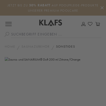
Zum Hauptinhalt springen
JETZT BIS ZU
50% RABATT
AUF POOLPFLEGE-PRODUKTE
UNSERER PREMIUM POOLCARE
DU HAS
WA
HOME
SAUNAZUBEHÖR
SONSTIGES
Bildergalerie überspringen