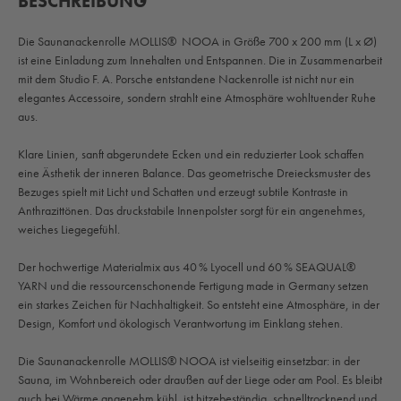
BESCHREIBUNG
Die Saunanackenrolle MOLLIS® NOOA in Größe 700 x 200 mm (L x Ø)
ist eine Einladung zum Innehalten und Entspannen. Die in Zusammenarbeit
mit dem Studio F. A. Porsche entstandene Nackenrolle ist nicht nur ein
elegantes Accessoire, sondern strahlt eine Atmosphäre wohltuender Ruhe
aus.
Klare Linien, sanft abgerundete Ecken und ein reduzierter Look schaffen
eine Ästhetik der inneren Balance. Das geometrische Dreiecksmuster des
Bezuges spielt mit Licht und Schatten und erzeugt subtile Kontraste in
Anthrazittönen. Das druckstabile Innenpolster sorgt für ein angenehmes,
weiches Liegegefühl.
Der hochwertige Materialmix aus 40 % Lyocell und 60 % SEAQUAL®
YARN und die ressourcenschonende Fertigung made in Germany setzen
ein starkes Zeichen für Nachhaltigkeit. So entsteht eine Atmosphäre, in der
Design, Komfort und ökologisch Verantwortung im Einklang stehen.
Die Saunanackenrolle MOLLIS® NOOA ist vielseitig einsetzbar: in der
Sauna, im Wohnbereich oder draußen auf der Liege oder am Pool. Es bleibt
auch bei Wärme angenehm kühl, ist hitzebeständig, schnelltrocknend und