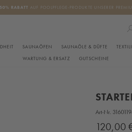
50% RABATT
AUF POOLPFLEGE-PRODUKTE UNSERER PREMI
DHEIT
SAUNAÖFEN
SAUNAÖLE & DÜFTE
TEXTIL
WARTUNG & ERSATZ
GUTSCHEINE
STARTE
Art-Nr.
3160119
Regulärer Preis:
120,00 