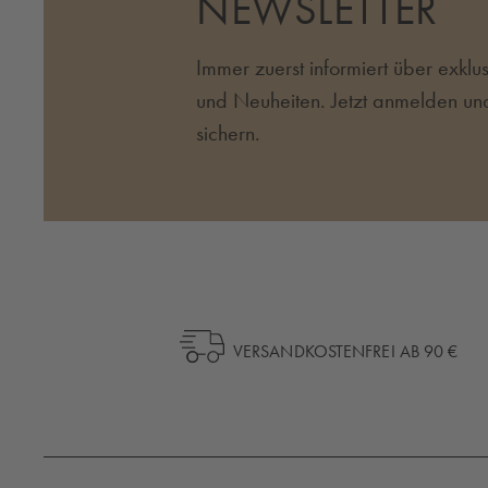
NEWSLETTER
Immer zuerst informiert über exkl
und Neuheiten. Jetzt anmelden un
sichern.
VERSANDKOSTENFREI AB 90 €