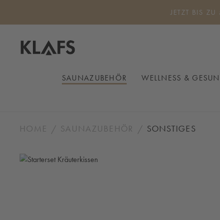
 Hauptinhalt springen
Zur Suche springen
Zur Hauptnavigation springen
JETZT BIS ZU
SAUNAZUBEHÖR
WELLNESS & GESUN
HOME
SAUNAZUBEHÖR
SONSTIGES
Bildergalerie überspringen