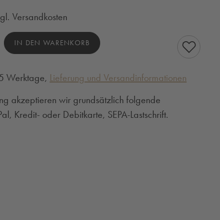
zgl. Versandkosten
hl: Gib den gewünschten Wert ein oder benutze
IN DEN WARENKORB
3-5 Werktage,
Lieferung und Versandinformationen
ng akzeptieren wir grundsätzlich folgende
l, Kredit- oder Debitkarte, SEPA-Lastschrift.