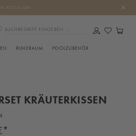
UM POOLCARE
DU HAST 0
WAREN
IEN
RUHERAUM
POOLZUBEHÖR
RSET KRÄUTERKISSEN
4
€*