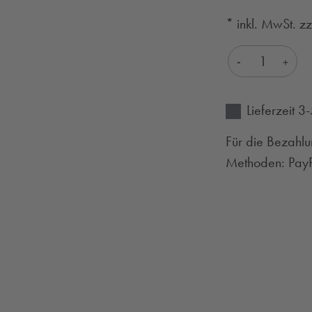
* inkl. MwSt. z
Produkt Anza
Lieferzeit 
Für die Bezahlu
Methoden: PayPa