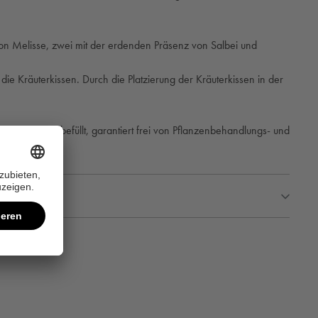
von Melisse, zwei mit der erdenden Präsenz von Salbei und
Kräuterkissen. Durch die Platzierung der Kräuterkissen in der
Heilkräutern befüllt, garantiert frei von Pflanzenbehandlungs- und