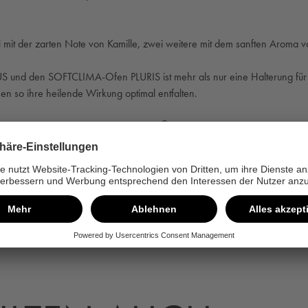
i mit der zarten Note von Kamille, zwei weitere mit dem sanften Aroma 
d den SOFTCLIMA-Ofen PLURIS ist mehr als nur eine Halterung für die 
n so ihre heilende Wirkung optimal entfalten.
®
g: Unsere Kräuterkissen zur SANARIUM
-Beduftung sind mit hochwertigen 