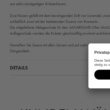
aus zehn einzigartigen Kräuterkissen:
Zwei Kissen gefüllt mit dem beruhigenden Duft von Lavendel, zwe
schließlich zwei mit der belebenden Essenz von Rosmarin.
Die mitgelieferte Ablageschale für den SANARIUM®-Ofen MAJUS un
Auflageschale werden die Kräuter gleichmäßig erwärmt und könne
Genießen Sie Sauna mit allen Sinnen und auf natürlichstem We
Düngemitteln.
DETAILS