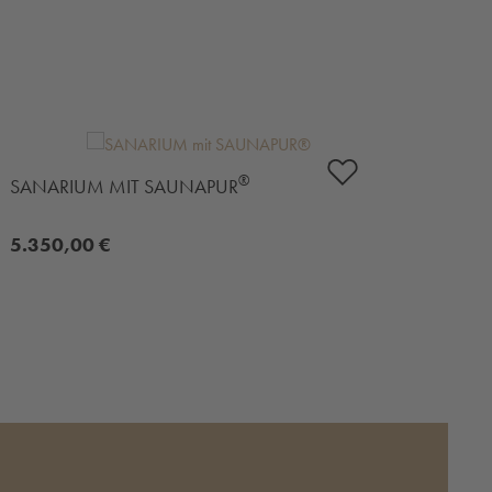
®
SANARIUM MIT SAUNAPUR
SAN
5.350,00 €
4.7