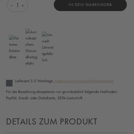
Produkt Anzahl: Gib den gewünschten Wert ein o
IN DEN WARENKORB
Lieferzeit 3-5 Werktage,
Lieferung und Versandinformationen
Für die Bezahlung akzeptieren wir grundsätzlich folgende Methoden:
PayPal, Kredit- oder Debitkarte, SEPA-Lastschrift.
DETAILS ZUM PRODUKT