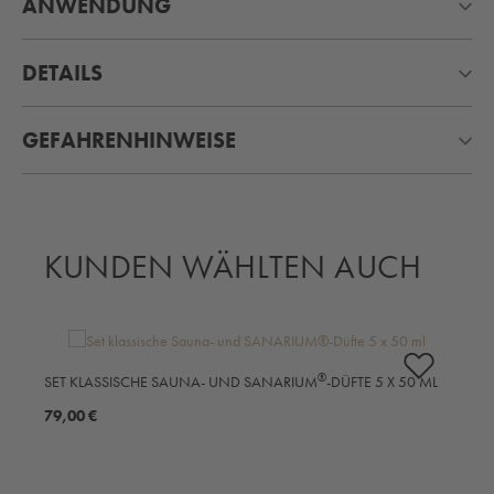
ANWENDUNG
DETAILS
GEFAHRENHINWEISE
KUNDEN WÄHLTEN AUCH
Produktgalerie überspringen
S
®
SET KLASSISCHE SAUNA- UND SANARIUM
-DÜFTE 5 X 50 ML
M
79,00 €
5