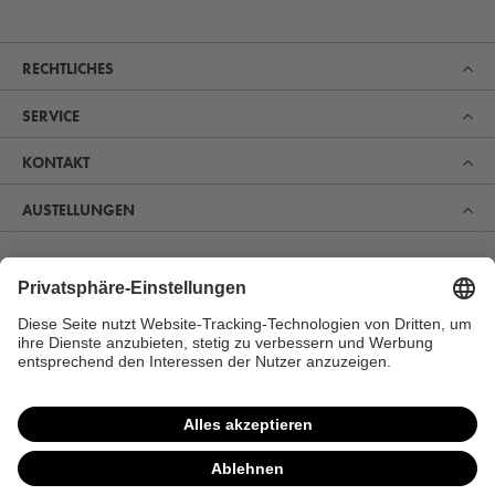
RECHTLICHES
SERVICE
KONTAKT
AUSTELLUNGEN
Erfahren Sie, was uns zum Marktführer im Bereich Sauna,
Pool und Spa gemacht hat. Und entdecken Sie, warum
sich immer mehr Menschen für unsere Produkte zur
perfekten Erholung und Gesundheitsvorsorge begeistern.
MEHR ERFAHREN
VERTRAG WIDERRUFEN