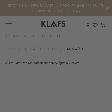
Zum Hauptinhalt springen
JETZT BIS ZU
50% RABATT
AUF POOLPFLEGE-PRODUKTE
UNSERER PREMIUM POOLCARE
DU HAS
WA
HOME
SAUNAÖLE & DÜFTE
SAUNAÖLE
Bildergalerie überspringen