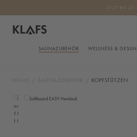
 Hauptinhalt springen
Zur Suche springen
Zur Hauptnavigation springen
JETZT BIS ZU
SAUNAZUBEHÖR
WELLNESS & GESUN
HOME
SAUNAZUBEHÖR
KOPFSTÜTZEN
Bildergalerie überspringen