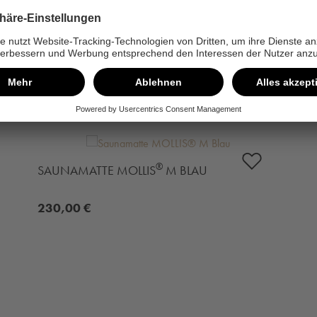
LTEN AUCH
®
SAUNAMATTE MOLLIS
M BLAU
230,00 €