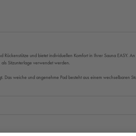
Rückenstütze und bietet individuellen Komfort in Ihrer Sauna EASY. An d
. als Sitzunterlage verwendet werden.
t. Das weiche und angenehme Pad besteht aus einem wechselbaren Stof