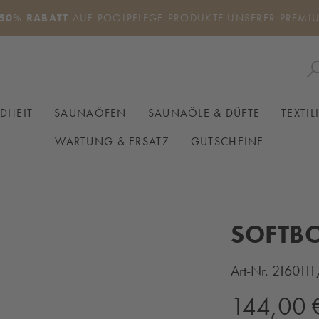
50% RABATT
AUF POOLPFLEGE-PRODUKTE UNSERER PREMI
DHEIT
SAUNAÖFEN
SAUNAÖLE & DÜFTE
TEXTIL
WARTUNG & ERSATZ
GUTSCHEINE
SOFTB
Art-Nr.
216011
Regulärer Preis:
144,00 