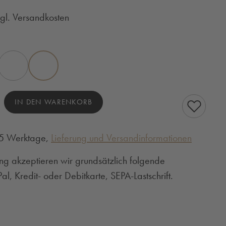
zgl. Versandkosten
en
ELFENBEIN
GRÜN
hl: Gib den gewünschten Wert ein oder benutze
IN DEN WARENKORB
3-5 Werktage,
Lieferung und Versandinformationen
ng akzeptieren wir grundsätzlich folgende
l, Kredit- oder Debitkarte, SEPA-Lastschrift.