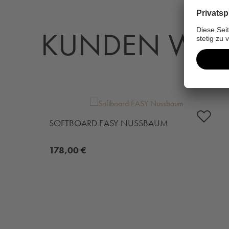
KUNDEN WÄH
Produktgalerie überspringen
SOFTBOARD EASY NUSSBAUM
178,00 €