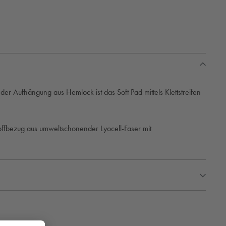
er Aufhängung aus Hemlock ist das Soft Pad mittels Klettstreifen
fbezug aus umweltschonender Lyocell-Faser mit