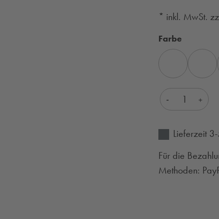
* inkl. MwSt. z
auswähl
Farbe
BLAU
BRAUN
Produkt Anza
Lieferzeit 
Für die Bezahlu
Methoden: PayPa