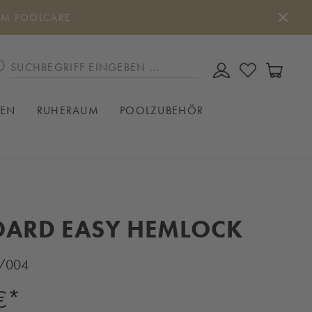
UM POOLCARE
DU HAST 0
WAREN
IEN
RUHERAUM
POOLZUBEHÖR
OARD EASY HEMLOCK
1/004
€*