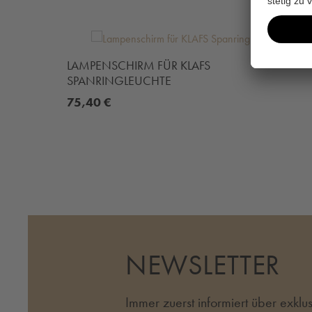
Produktgalerie überspringen
LAMPENSCHIRM FÜR KLAFS
SPANRINGLEUCHTE
75,40 €
NEWSLETTER
Immer zuerst informiert über exkl