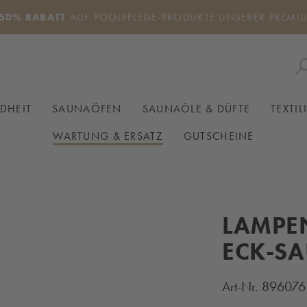
50% RABATT
AUF POOLPFLEGE-PRODUKTE UNSERER PREMI
DHEIT
SAUNAÖFEN
SAUNAÖLE & DÜFTE
TEXTIL
WARTUNG & ERSATZ
GUTSCHEINE
LAMPE
ECK-S
Art-Nr.
896076