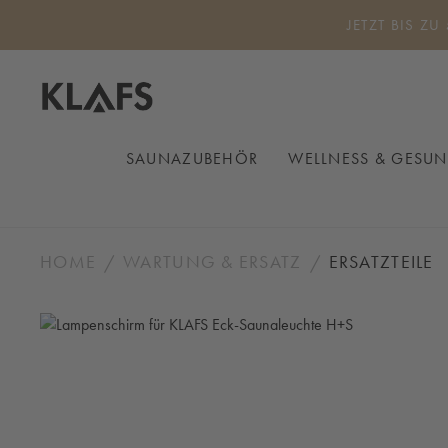
 Hauptinhalt springen
Zur Suche springen
Zur Hauptnavigation springen
JETZT BIS ZU
SAUNAZUBEHÖR
WELLNESS & GESUN
HOME
WARTUNG & ERSATZ
ERSATZTEILE
Bildergalerie überspringen