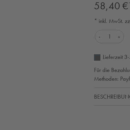
Regulärer Preis:
58,40 €
* inkl. MwSt. z
Produkt Anza
Lieferzeit 
Für die Bezahlu
Methoden: PayPa
BESCHREIBU