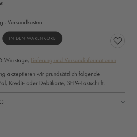
*
zgl. Versandkosten
hl: Gib den gewünschten Wert ein oder benutze
IN DEN WARENKORB
3-5 Werktage,
Lieferung und Versandinformationen
ng akzeptieren wir grundsätzlich folgende
l, Kredit- oder Debitkarte, SEPA-Lastschrift.
NG