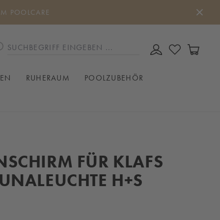
UM POOLCARE
DU HAST 0
WAREN
IEN
RUHERAUM
POOLZUBEHÖR
NSCHIRM FÜR KLAFS
AUNALEUCHTE H+S