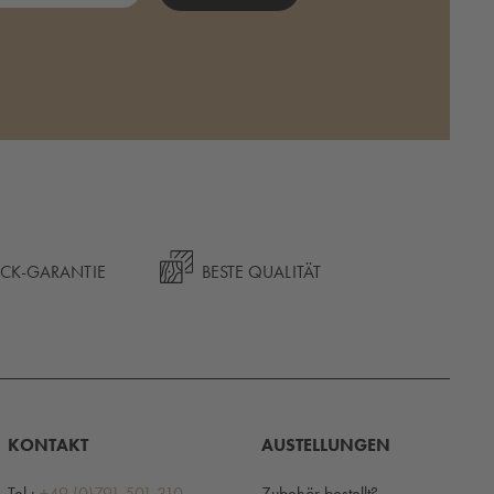
ÜCK-GARANTIE
BESTE QUALITÄT
KONTAKT
AUSTELLUNGEN
Tel.:
+49 (0)791 501 310
Zubehör bestellt?