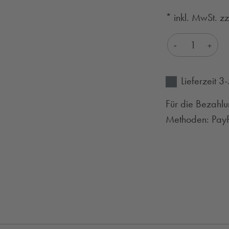
* inkl. MwSt. z
Produkt Anza
Lieferzeit 
Für die Bezahlu
Methoden: PayPa