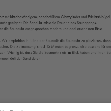
z mit hitzebeständigem, sandbefülltem Glaszylinder und Edelstahlbüge
unauhr geeignet. Die Sanduhr misst die Dauer eines Saunagangs.
er die Saunauhr ausgesprochen modern und edel erscheinen lässt.
. Wir empfehlen in Nähe der Saunatür die Saunauhr zu platzieren, denn
ufen. Die Zeitmessung ist auf 15 Minuten begrenzt, also passend für 
zen. Wichtig ist, dass Sie die Saunauhr stets im Blick haben und Ihren
neut läuft der Sand durch.