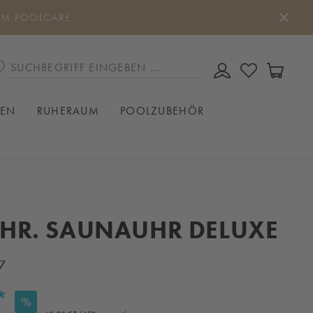
UM POOLCARE
DU HAST 0
WAREN
IEN
RUHERAUM
POOLZUBEHÖR
HR. SAUNAUHR DELUXE
7
*
%