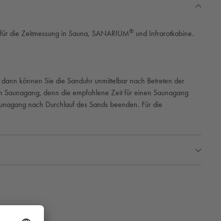
®
l für die Zeitmessung in Sauna, SANARIUM
und Infrarotkabine.
 dann können Sie die Sanduhr unmittelbar nach Betreten der
den Saunagang, denn die empfohlene Zeit für einen Saunagang
 Saunagang nach Durchlauf des Sands beenden. Für die