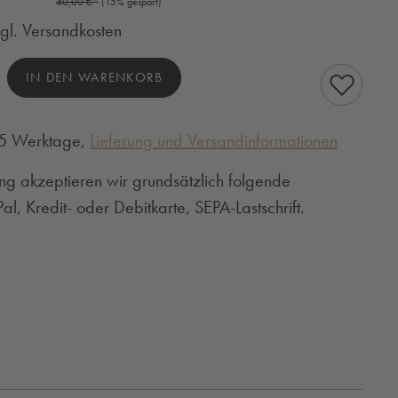
Regulärer Preis:
40,00 €*
(15% gespart)
zgl. Versandkosten
hl: Gib den gewünschten Wert ein oder benutze
IN DEN WARENKORB
3-5 Werktage,
Lieferung und Versandinformationen
ng akzeptieren wir grundsätzlich folgende
l, Kredit- oder Debitkarte, SEPA-Lastschrift.