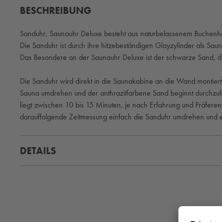
BESCHREIBUNG
Sanduhr, Saunauhr Deluxe besteht aus naturbelassenem Buchenhol
Die Sanduhr ist durch ihre hitzebeständigen Glayzylinder als Sa
Das Besondere an der Saunauhr Deluxe ist der schwarze Sand, d
Die Sanduhr wird direkt in die Saunakabine an die Wand montiert
Sauna umdrehen und der anthrazitfarbene Sand beginnt durchzula
liegt zwischen 10 bis 15 Minuten, je nach Erfahrung und Präferen
darauffolgende Zeitmessung einfach die Sanduhr umdrehen und er
DETAILS