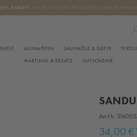
50% RABATT
AUF POOLPFLEGE-PRODUKTE UNSERER PREMI
DHEIT
SAUNAÖFEN
SAUNAÖLE & DÜFTE
TEXTIL
WARTUNG & ERSATZ
GUTSCHEINE
SANDU
Art-Nr.
3160115
Verkaufspreis:
34,00 €