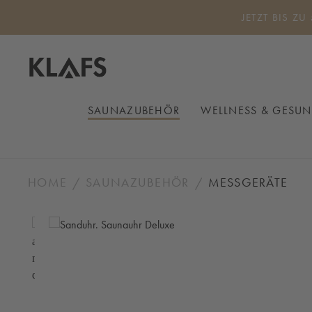
 Hauptinhalt springen
Zur Suche springen
Zur Hauptnavigation springen
JETZT BIS ZU
SAUNAZUBEHÖR
WELLNESS & GESUN
HOME
SAUNAZUBEHÖR
MESSGERÄTE
Bildergalerie überspringen