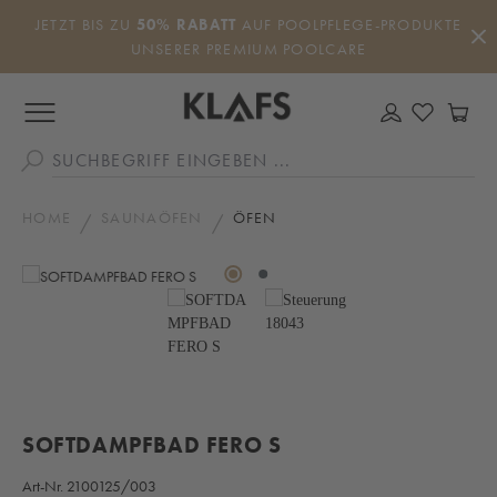
Zum Hauptinhalt springen
JETZT BIS ZU
50% RABATT
AUF POOLPFLEGE-PRODUKTE
UNSERER PREMIUM POOLCARE
DU HAS
WA
HOME
SAUNAÖFEN
ÖFEN
Bildergalerie überspringen
SOFTDAMPFBAD FERO S
Art-Nr.
2100125/003