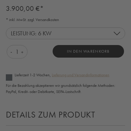
Regulärer Preis:
3.900,00 €*
* inkl. MwSt. zzgl. Versandkosten
LEISTUNG: 6 KW
Produkt Anzahl: Gib den gewünschten Wert ein o
IN DEN WARENKORB
Lieferzeit 1-2 Wochen,
Lieferung und Versandinformationen
Für die Bezahlung akzeptieren wir grundsätzlich folgende Methoden:
PayPal, Kredit- oder Debitkarte, SEPA-Lastschrift.
DETAILS ZUM PRODUKT