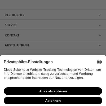
RECHTLICHES
SERVICE
KONTAKT
AUSTELLUNGEN
Erfahren Sie, was uns zum Marktführer im Bereich Sauna,
Pool und Spa gemacht hat. Und entdecken Sie, warum
sich immer mehr Menschen für unsere Produkte zur
perfekten Erholung und Gesundheitsvorsorge begeistern.
MEHR ERFAHREN
VERTRAG WIDERRUFEN