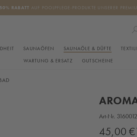
50% RABATT
AUF POOLPFLEGE-PRODUKTE UNSERER PREMI
DHEIT
SAUNAÖFEN
SAUNAÖLE & DÜFTE
TEXTIL
WARTUNG & ERSATZ
GUTSCHEINE
BAD
AROMA
Art-Nr.
316001
Regulärer Preis:
45,00 €