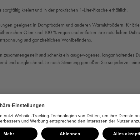
e sorgf
ältig kreiert und in der praktischen 1-Liter-Flasche erhältlich.
nwendungen geeignet: in Dampfbädern und anderen Warmluftbädern, für 
t ätherischen Ölen sind 100 % vegan und entfalten ihre natürlichen Du
r Entspannung und ganzheitlichen Wohlbefindens.
ten zusammengestellt und schenkt ein ausgewogenes, langanhaltendes Duf
igend und ausgleichend. Je nach Stimmung genie
ßen Sie so jederzeit e