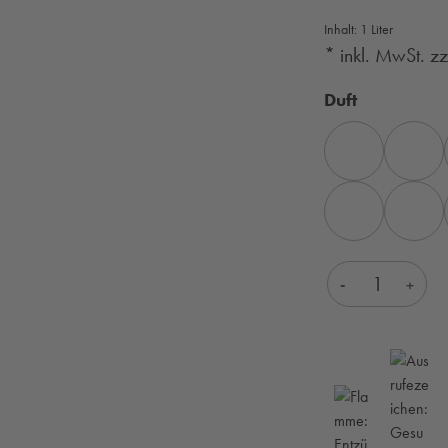
Inhalt:
1 Liter
* inkl. MwSt. z
auswähle
Duft
GRAPEFRUIT
LEMONG
MELISSE
PAPAYA
Produkt Anza