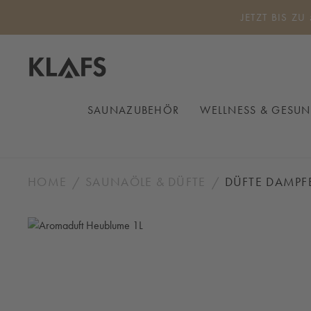
 Hauptinhalt springen
Zur Suche springen
Zur Hauptnavigation springen
JETZT BIS ZU
SAUNAZUBEHÖR
WELLNESS & GESUN
HOME
SAUNAÖLE & DÜFTE
DÜFTE DAMPF
Bildergalerie überspringen