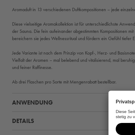
Aromaduft in 13 verschiedenen Duftkompositionen
– jede einzeln
Diese vielseitige Aromakollektion ist für unterschiedlichste A
der Sauna. Die fein aufeinander abgestimmten Kompositionen mi
bereichern sie jedes Wellnessritual und fördern ein Gefühl tiefe
Jede Variante ist nach dem Prinzip von Kopf-, Herz- und Basisno
Vielfalt der Aromen
– mal belebend und vitalisierend, mal beruh
und feiner Raffinesse.
Ab drei Flaschen pro Sorte mit Mengenrabatt bestellbar.
ANWENDUNG
DETAILS