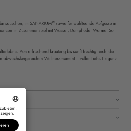
®
Erlebnisduschen, im SANARIUM
sowie für wohltuende Aufgüsse in
ftnuancen im Zusammenspiel mit Wasser, Dampf oder Wärme. So
terlebnis. Von erfrischend-
kräuterig
bis sanft-fruchtig reicht die
inen abwechslungsreichen Wellnessmoment
– voller Tiefe, Eleganz