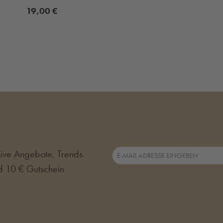
19,00 €
usive Angebote, Trends
d 10 € Gutschein