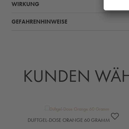
WIRKUNG
GEFAHRENHINWEISE
KUNDEN WÄH
Produktgalerie überspringen
DUFTGEL-DOSE ORANGE 60 GRAMM