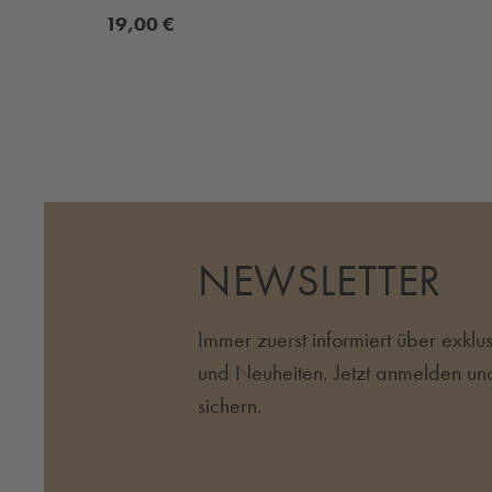
19,00 €
NEWSLETTER
Immer zuerst informiert über exkl
und Neuheiten. Jetzt anmelden un
sichern.