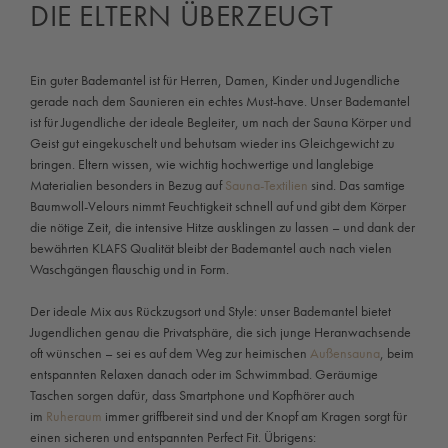
DIE ELTERN ÜBERZEUGT
Ein guter Bademantel ist für Herren, Damen, Kinder und Jugendliche
gerade nach dem Saunieren ein echtes Must-have. Unser Bademantel
ist für Jugendliche der ideale Begleiter, um nach der Sauna Körper und
Geist gut eingekuschelt und behutsam wieder ins Gleichgewicht zu
bringen. Eltern wissen, wie wichtig hochwertige und langlebige
Materialien besonders in Bezug auf
Sauna-Textilien
sind. Das samtige
Baumwoll-Velours nimmt Feuchtigkeit schnell auf und gibt dem Körper
die nötige Zeit, die intensive Hitze ausklingen zu lassen – und dank der
bewährten KLAFS Qualität bleibt der Bademantel auch nach vielen
Waschgängen flauschig und in Form.
Der ideale Mix aus Rückzugsort und Style: unser Bademantel bietet
Jugendlichen genau die Privatsphäre, die sich junge Heranwachsende
oft wünschen – sei es auf dem Weg zur heimischen
Außensauna
, beim
entspannten Relaxen danach oder im Schwimmbad. Geräumige
Taschen sorgen dafür, dass Smartphone und Kopfhörer auch
im
Ruheraum
immer griffbereit sind und der Knopf am Kragen sorgt für
einen sicheren und entspannten Perfect Fit. Übrigens: