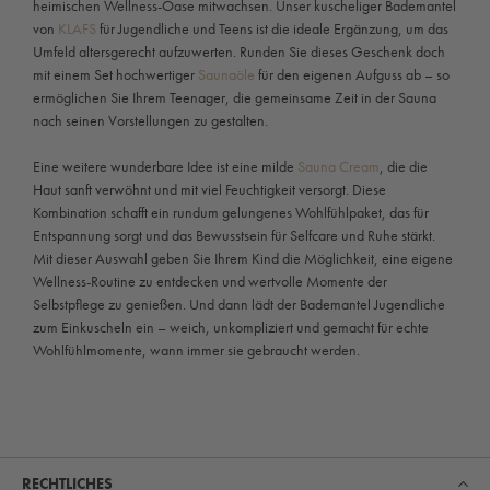
heimischen Wellness-Oase mitwachsen. Unser kuscheliger Bademantel
von
KLAFS
für Jugendliche und Teens ist die ideale Ergänzung, um das
Umfeld altersgerecht aufzuwerten. Runden Sie dieses Geschenk doch
mit einem Set hochwertiger
Saunaöle
für den eigenen Aufguss ab – so
ermöglichen Sie Ihrem Teenager, die gemeinsame Zeit in der Sauna
nach seinen Vorstellungen zu gestalten.
Eine weitere wunderbare Idee ist eine milde
Sauna Cream
, die die
Haut sanft verwöhnt und mit viel Feuchtigkeit versorgt. Diese
Kombination schafft ein rundum gelungenes Wohlfühlpaket, das für
Entspannung sorgt und das Bewusstsein für Selfcare und Ruhe stärkt.
Mit dieser Auswahl geben Sie Ihrem Kind die Möglichkeit, eine eigene
Wellness-Routine zu entdecken und wertvolle Momente der
Selbstpflege zu genießen. Und dann lädt der Bademantel Jugendliche
zum Einkuscheln ein – weich, unkompliziert und gemacht für echte
Wohlfühlmomente, wann immer sie gebraucht werden.
RECHTLICHES