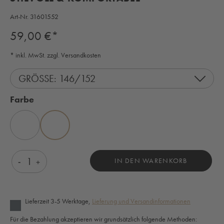
Art-Nr.
31601552
Regulärer Preis:
59,00 €*
* inkl. MwSt. zzgl. Versandkosten
GRÖSSE: 146/152
auswählen
Farbe
TÜRKIS
BEERE
Produkt Anzahl: Gib den gewünschten Wert ein o
IN DEN WARENKORB
Lieferzeit 3-5 Werktage,
Lieferung und Versandinformationen
Für die Bezahlung akzeptieren wir grundsätzlich folgende Methoden: