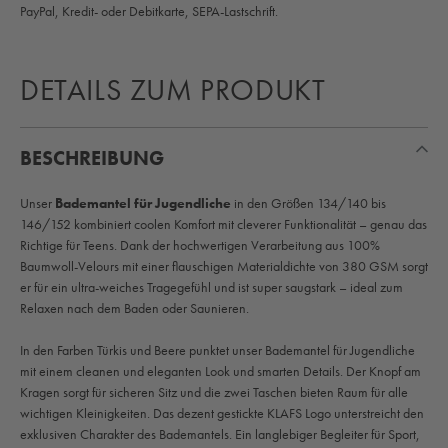
PayPal, Kredit- oder Debitkarte, SEPA-Lastschrift.
DETAILS ZUM PRODUKT
BESCHREIBUNG
Unser
Bademantel für Jugendliche
in den Größen 134/140 bis
146/152 kombiniert coolen Komfort mit cleverer Funktionalität – genau das
Richtige für Teens. Dank der hochwertigen Verarbeitung aus 100%
Baumwoll-Velours mit einer flauschigen Materialdichte von 380 GSM sorgt
er für ein ultra-weiches Tragegefühl und ist super saugstark – ideal zum
Relaxen nach dem Baden oder Saunieren.
In den Farben Türkis und Beere punktet unser Bademantel für Jugendliche
mit einem cleanen und eleganten Look und smarten Details. Der Knopf am
Kragen sorgt für sicheren Sitz und die zwei Taschen bieten Raum für alle
wichtigen Kleinigkeiten. Das dezent gestickte KLAFS Logo unterstreicht den
exklusiven Charakter des Bademantels. Ein langlebiger Begleiter für Sport,