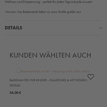
Wellness und Entspannung – perfekt für jeden Tag und jede Auszeit.
Hinweis: Die Bademäntel fallen ca. eine Größe größer aus
DETAILS
KUNDEN WÄHLTEN AUCH
Produktgalerie überspringen
BADEMANTEL FÜR KINDER – FLAUSCHIG & MIT SÜSSEN D
B
ETAILS
O
54,00 €
5