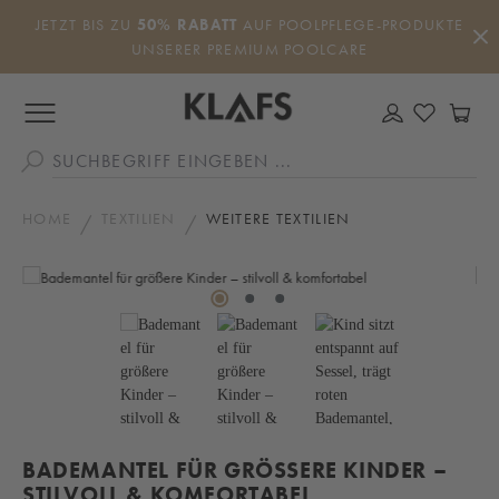
Zum Hauptinhalt springen
JETZT BIS ZU
50% RABATT
AUF POOLPFLEGE-PRODUKTE
UNSERER PREMIUM POOLCARE
DU HAS
WA
HOME
TEXTILIEN
WEITERE TEXTILIEN
Bildergalerie überspringen
BADEMANTEL FÜR GRÖSSERE KINDER – S
TILVOLL & KOMFORTABEL