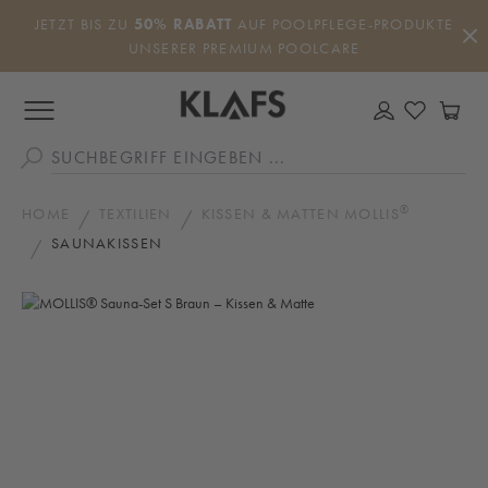
Zum Hauptinhalt springen
JETZT BIS ZU
50% RABATT
AUF POOLPFLEGE-PRODUKTE
UNSERER PREMIUM POOLCARE
DU HAS
WA
®
HOME
TEXTILIEN
KISSEN & MATTEN MOLLIS
SAUNAKISSEN
Bildergalerie überspringen