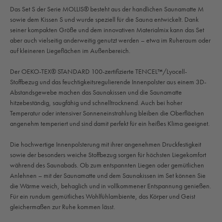
Das Set S der Serie MOLLIS® besteht aus der handlichen Saunamatte M
sowie dem Kissen S und wurde speziell für die Sauna entwickelt. Dank
seiner kompakten Größe und dem innovativen Materialmix kann das Set
aber auch vielseitig anderweitig genutzt werden – etwa im Ruheraum oder
auf kleineren Liegeflächen im Außenbereich.
Der OEKO-TEX® STANDARD 100-zertifizierte TENCEL™/Lyocell-
Stoffbezug und das feuchtigkeitsregulierende Innenpolster aus einem 3D-
Abstandsgewebe machen das Saunakissen und die Saunamatte
hitzebeständig, saugfähig und schnelltrocknend. Auch bei hoher
Temperatur oder intensiver Sonneneinstrahlung bleiben die Oberflächen
angenehm temperiert und sind damit perfekt für ein heißes Klima geeignet.
Die hochwertige Innenpolsterung mit ihrer angenehmen Druckfestigkeit
sowie der besonders weiche Stoffbezug sorgen für höchsten Liegekomfort
während des Saunabads. Ob zum entspannten Liegen oder gemütlichen
Anlehnen – mit der Saunamatte und dem Saunakissen im Set können Sie
die Wärme weich, behaglich und in vollkommener Entspannung genießen.
Für ein rundum gemütliches Wohlfühlambiente, das Körper und Geist
gleichermaßen zur Ruhe kommen lässt.