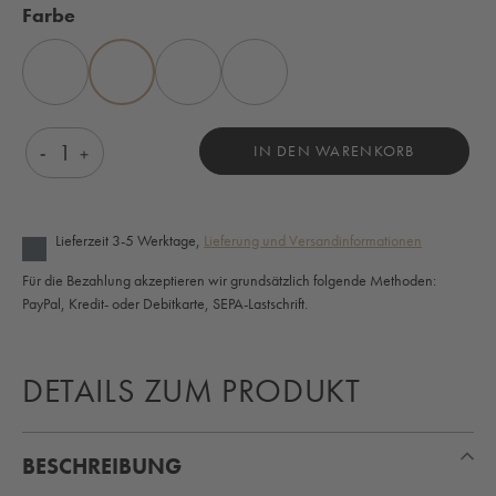
auswählen
Farbe
BLAU
BRAUN
ELFENBEIN
GRÜN
Produkt Anzahl: Gib den gewünschten Wert ein o
IN DEN WARENKORB
Lieferzeit 3-5 Werktage,
Lieferung und Versandinformationen
Für die Bezahlung akzeptieren wir grundsätzlich folgende Methoden:
PayPal, Kredit- oder Debitkarte, SEPA-Lastschrift.
DETAILS ZUM PRODUKT
BESCHREIBUNG