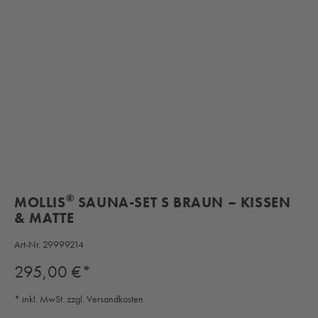
®
MOLLIS
SAUNA-SET S BRAUN – KISSEN
& MATTE
Art-Nr.
29999214
Regulärer Preis:
295,00 €*
* inkl. MwSt. zzgl. Versandkosten