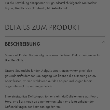
Für die Bezahlung akzeptieren wir grundsätzlich folgende Methoden:
PayPal, Kredit- oder Debitkarte, SEPA-Lastschrift.
DETAILS ZUM PRODUKT
BESCHREIBUNG
Saunaduft für den Saunaaufguss in verschiedenen Duftrichtungen im 1-
Liter-Behältnis.
Unsere Saunadüfte für den Aufguss unterstützen wirkungsvoll den
gesundheitsfördernden Saunagang. Sie können die Stimmung positiv
beeinflussen, wirken wohltuend auf den Körper und sorgen für ein
angenehmes Entspannungserlebnis.
Eine einzigartige Duftkomposition entsteht, da Duftelemente aus Kopf-,
Herz- und Basisnoten zu einer harmonischen und lang anhaltenden
Duftentfaltung in der Saunaanlage führen.