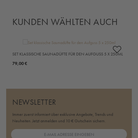
KUNDEN WÄHLTEN AUCH
Produktgalerie überspringen
S
SET KLASSISCHE SAUNADÜFTE FÜR DEN AUFGUSS 5 X 250ML
7
79,00 €
NEWSLETTER
Immer zuerst informiert über exklusive Angebote, Trends und
Neuheiten. Jetzt anmelden und 10 € Gutschein sichern.