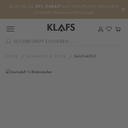
Zum Hauptinhalt springen
JETZT BIS ZU
50% RABATT
AUF POOLPFLEGE-PRODUKTE
UNSERER PREMIUM POOLCARE
DU HAS
WA
HOME
SAUNAÖLE & DÜFTE
SAUNAÖLE
Bildergalerie überspringen