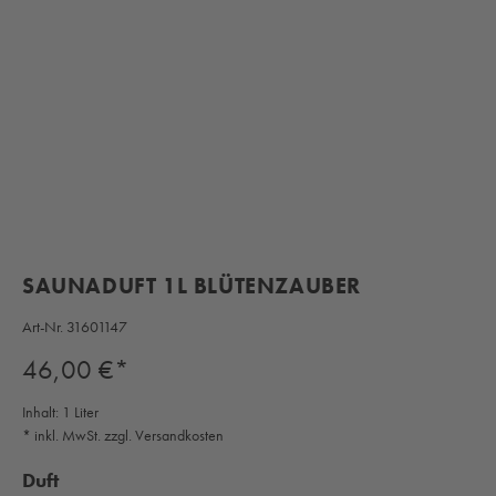
SAUNADUFT 1L BLÜTENZAUBER
Art-Nr.
31601147
Regulärer Preis:
46,00 €*
Inhalt:
1 Liter
* inkl. MwSt. zzgl. Versandkosten
auswählen
Duft