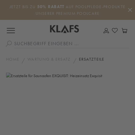
Zum Hauptinhalt springen
JETZT BIS ZU
50% RABATT
AUF POOLPFLEGE-PRODUKTE
UNSERER PREMIUM POOLCARE
DU HAS
WA
HOME
WARTUNG & ERSATZ
ERSATZTEILE
Bildergalerie überspringen