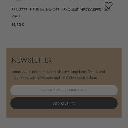
ERSATZTEILE FÜR SAUNAOFEN EXQUISIT: HEIZKÖRPER 1000
E
WATT
E
61,10 €
5
NEWSLETTER
Immer zuerst informiert über exklusive Angebote, Trends und
Neuheiten. Jetzt anmelden und 10 € Gutschein sichern.
LOS GEHT'S