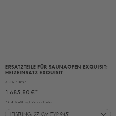
ERSATZTEILE FÜR SAUNAOFEN EXQUISIT:
HEIZEINSATZ EXQUISIT
Art-Nr.
511027
Regulärer Preis:
1.685,80 €*
* inkl. MwSt. zzgl. Versandkosten
LEISTUNG: 27 KW (TYP 945)