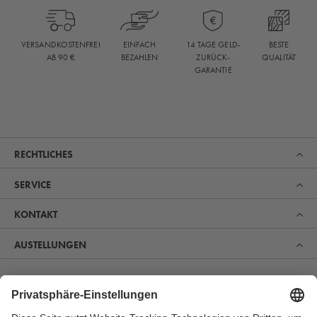
BESTE
VERSANDKOSTENFREI
EINFACH
14 TAGE GELD-
QUALITÄT
AB 90 €
BEZAHLEN
ZURÜCK-
GARANTIE
RECHTLICHES
SERVICE
KONTAKT
AUSTELLUNGEN
Erfahren Sie, was uns zum Marktführer im Bereich Sauna,
Pool und Spa gemacht hat. Und entdecken Sie, warum
sich immer mehr Menschen für unsere Produkte zur