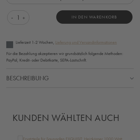
Produkt Anzahl: Gib den gewünschten Wert ein o
IN DEN WARENKORB
Lieferzeit 1-2 Wochen,
Lieferung und Versandinformationen
Für die Bezahlung akzeptieren wir grundsätzlich folgende Methoden:
PayPal, Kredit- oder Debitkarte, SEPA-Lastschrift.
BESCHREIBUNG
KUNDEN WÄHLTEN AUCH
Produktgalerie überspringen