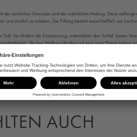
t des sinnlichen Genusses und der natürlichen Heilung. Diese außergewö
siv und sinnlich zu erleben. Die Füllung besteht ausschließlich aus hoch
 Duft. Sie fördern die Entspannung, unterstützen den Schlaf, bauen Stre
 Saunaliebhaber, die ihre Wellness-Routine auf eine neue Ebene heben m
LTEN AUCH