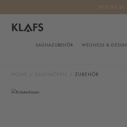
 Hauptinhalt springen
Zur Suche springen
Zur Hauptnavigation springen
JETZT BIS ZU
SAUNAZUBEHÖR
WELLNESS & GESUN
HOME
SAUNAÖFEN
ZUBEHÖR
Bildergalerie überspringen