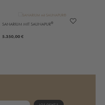
®
SANARIUM MIT SAUNAPUR
SAN
5.350,00 €
4.7
LOS GEHT'S