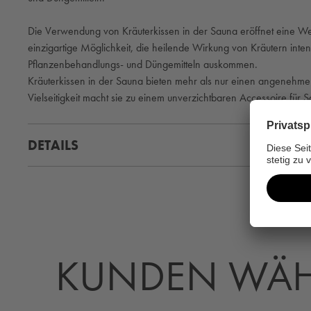
Die Verwendung von Kräuterkissen in der Sauna eröffnet eine Wel
einzigartige Möglichkeit, die heilende Wirkung von Kräutern inten
Pflanzenbehandlungs- und Düngemitteln auskommen.
Kräuterkissen in der Sauna bieten mehr als nur einen angenehmen
Vielseitigkeit macht sie zu einem unverzichtbaren Accessoire für
DETAILS
KUNDEN WÄH