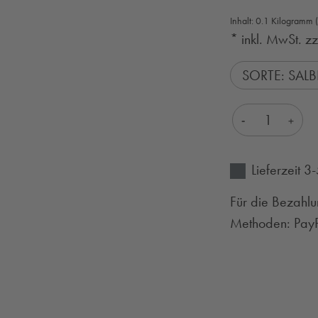
Inhalt:
0.1 Kilogramm
* inkl. MwSt. z
SORTE: SALB
Produkt Anza
Lieferzeit 
Für die Bezahlu
Methoden: PayPa