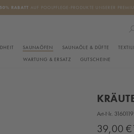
50% RABATT
AUF POOLPFLEGE-PRODUKTE UNSERER PREMI
DHEIT
SAUNAÖFEN
SAUNAÖLE & DÜFTE
TEXTIL
WARTUNG & ERSATZ
GUTSCHEINE
KRÄUT
Art-Nr.
3160119
Regulärer Preis:
39,00 €