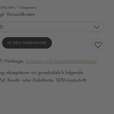
(390,00 € / 1 Kilogramm)
zgl. Versandkosten
EI
hl: Gib den gewünschten Wert ein oder benutze
IN DEN WARENKORB
3-5 Werktage,
Lieferung und Versandinformationen
ng akzeptieren wir grundsätzlich folgende
l, Kredit- oder Debitkarte, SEPA-Lastschrift.